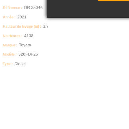
OR 25046
Référence :
2021
Année :
3.7
Hauteur de levage (m) :
4108
Nb Heures :
Toyota
Marque :
528FDF25
Modèle :
Diesel
Type :
mat : DUPLEX
pneus : PPS AV SIT 7.00 - 12 AR 6.00 - 9