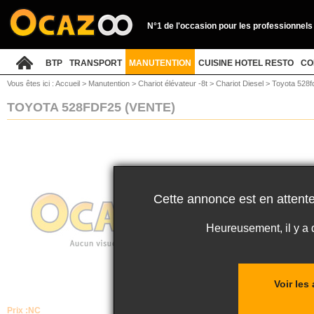
N°1 de l'occasion pour les professionnels
BTP
TRANSPORT
MANUTENTION
CUISINE HOTEL RESTO
CO
Vous êtes ici :
Accueil
>
Manutention
>
Chariot élévateur -8t
>
Chariot Diesel
>
Toyota 528f
TOYOTA 528FDF25
(VENTE)
Cette annonce est en attente
Heureusement, il y a
Voir les
Prix :
NC