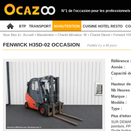
N°1 de l'occasion pour les professionnels
BTP
TRANSPORT
MANUTENTION
CUISINE HOTEL RESTO
CO
Vous êtes ici :
Accueil
>
Manutention
>
Chariot élévateur -8t
>
Chariot Diesel
>
Fenwick H3
FENWICK H35D-02 OCCASION
Publiée il y a 86 jours
Référence 
Année :
Capacité d
:
Hauteur de
Nb Heures 
Marque :
Modèle :
Type :
Plus d'info
SUR DEMANDE
peinture, P
l'huile hydr