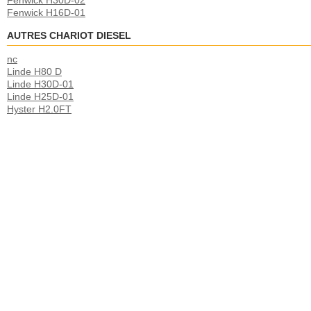
Fenwick H30D-02
Fenwick H16D-01
AUTRES CHARIOT DIESEL
nc
Linde H80 D
Linde H30D-01
Linde H25D-01
Hyster H2.0FT