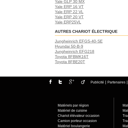
Yale GLP 30 MX
Yale ERP 16 VT
Yale ERP 22 VL
Yale ERP 20 VT
Yale ERP25VL
AUTRES CHARIOT ÉLECTRIQUE
Jungheinrich EFGS-40-SE
Hyundai 50-B-9
Jungheinrich EFG218
Toyota 8FBMK16T
Toyota 8FBE20T
|
Publicité
Partenaires
Matériels par région
Mat
Matériel de cuisine
Mat
Chariot élévateur occasion
Tra
Camion porteur occasio
n
Tra
Matériel boulangerie
Mat