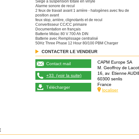
Siège à suspension totale en vinyle
Alarme sonore de recul
2 feux de travail avant 1 arrière - halogènes avec feu de
position avant
feux stop, arrière, clignotants et de recul
Convertisseur CC/CC primaire
Documentation en français
Batterie Midac 80 V 700 Ah DIN
Batterie avec Remplissage centralisé
50Hz Three Phase 12 Hour 80/100 PBM Charger
CONTACTER LE VENDEUR
CAPM Europe SA
Contact mail
M. Geoffroy de Lacot
16, av. Etienne AUD
+33. (voir la suite)
60300 senlis
France
Télécharger
localiser
E