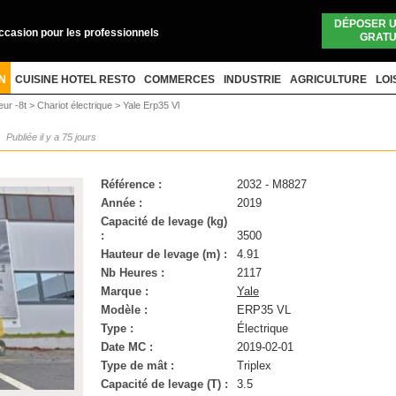
DÉPOSER 
occasion pour les professionnels
GRATU
N
CUISINE HOTEL RESTO
COMMERCES
INDUSTRIE
AGRICULTURE
LOI
eur -8t
>
Chariot électrique
>
Yale Erp35 Vl
Publiée il y a 75 jours
Référence :
2032 - M8827
Année :
2019
Capacité de levage (kg)
:
3500
Hauteur de levage (m) :
4.91
Nb Heures :
2117
Marque :
Yale
Modèle :
ERP35 VL
Type :
Électrique
Date MC :
2019-02-01
Type de mât :
Triplex
Capacité de levage (T) :
3.5