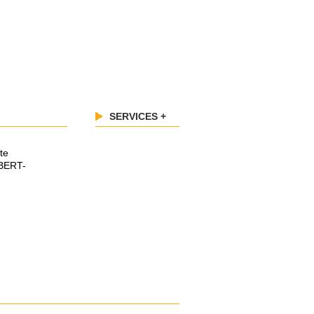
SERVICES +
te
IBERT-