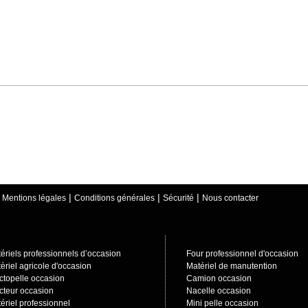
|
|
|
|
Mentions légales
Conditions générales
Sécurité
Nous contacter
ériels professionnels d’occasion
Four professionnel d'occasion
èriel agricole d'occasion
Matériel de manutention
ctopelle occasion
Camion occasion
cteur occasion
Nacelle occasion
ériel professionnel
Mini pelle occasion