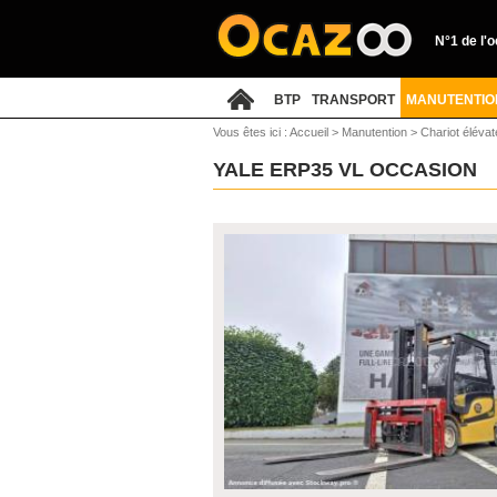
N°1 de l'
BTP
TRANSPORT
MANUTENTIO
Vous êtes ici :
Accueil
>
Manutention
>
Chariot élévat
YALE ERP35 VL OCCASION