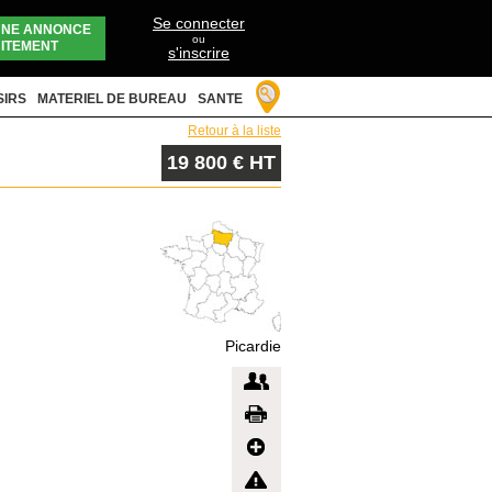
Se connecter
UNE ANNONCE
ou
ITEMENT
s'inscrire
SIRS
MATERIEL DE BUREAU
SANTE
Retour à la liste
19 800 € HT
Picardie