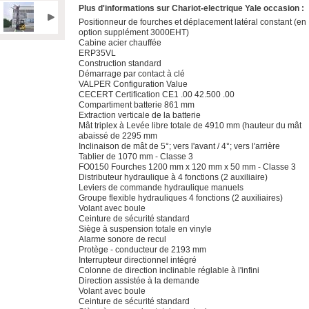
Plus d'informations sur Chariot-electrique Yale occasion :
Positionneur de fourches et déplacement latéral constant (en
option supplément 3000EHT)
Cabine acier chauffée
ERP35VL
Construction standard
Démarrage par contact à clé
VALPER Configuration Value
CECERT Certification CE1 .00 42.500 .00
Compartiment batterie 861 mm
Extraction verticale de la batterie
Mât triplex à Levée libre totale de 4910 mm (hauteur du mât
abaissé de 2295 mm
Inclinaison de mât de 5°; vers l'avant / 4°; vers l'arrière
Tablier de 1070 mm - Classe 3
FO0150 Fourches 1200 mm x 120 mm x 50 mm - Classe 3
Distributeur hydraulique à 4 fonctions (2 auxiliaire)
Leviers de commande hydraulique manuels
Groupe flexible hydrauliques 4 fonctions (2 auxiliaires)
Volant avec boule
Ceinture de sécurité standard
Siège à suspension totale en vinyle
Alarme sonore de recul
Protège - conducteur de 2193 mm
Interrupteur directionnel intégré
Colonne de direction inclinable réglable à l'infini
Direction assistée à la demande
Volant avec boule
Ceinture de sécurité standard