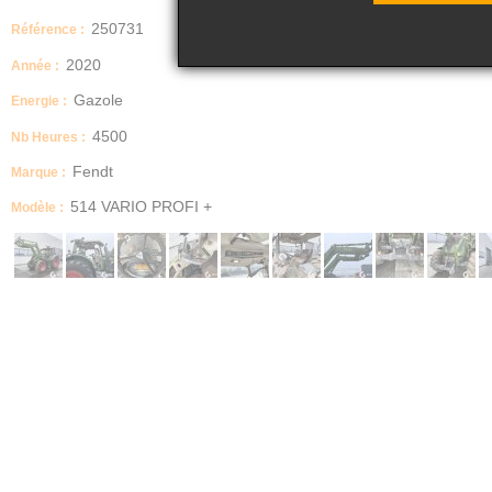
250731
Référence :
2020
Année :
Gazole
Energie :
4500
Nb Heures :
Fendt
Marque :
514 VARIO PROFI +
Modèle :
======================================
MATERIEL ACCIDENTE DAMAGED EQUIPMENT UNFALL MATERIAL
======================================
Référence : 250731
Type : Tracteur agricole
Marque : Fendt
Modèle : 514 Vario Profi +
Année : 21/10/2020
Heures : 4500
Formule : 4x4
Boite : Vario