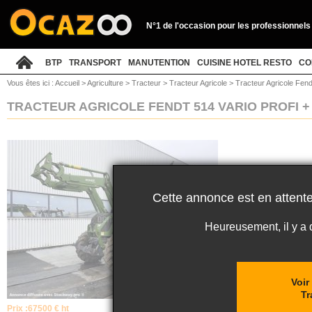
N°1 de l'occasion pour les professionnels
BTP
TRANSPORT
MANUTENTION
CUISINE HOTEL RESTO
CO
Vous êtes ici :
Accueil
>
Agriculture
>
Tracteur
>
Tracteur Agricole
>
Tracteur Agricole Fendt
TRACTEUR AGRICOLE FENDT 514 VARIO PROFI 
Cette annonce est en attente
Heureusement, il y a
Voir
Tr
Prix :
67500 € ht