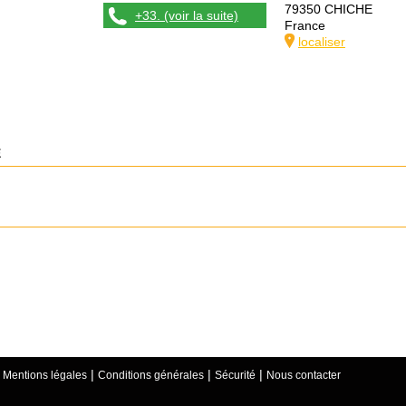
79350 CHICHE
+33. (voir la suite)
France
localiser
E
|
|
|
|
Mentions légales
Conditions générales
Sécurité
Nous contacter