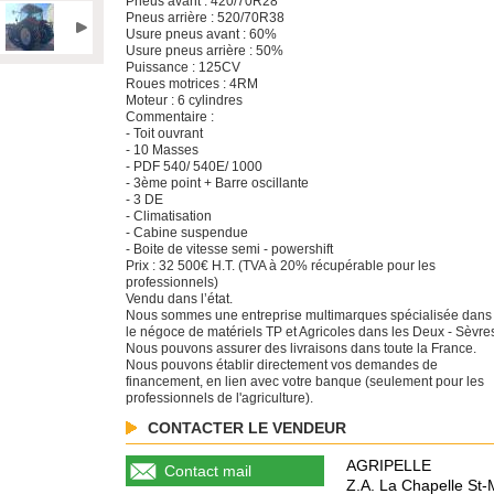
Pneus avant : 420/70R28
Pneus arrière : 520/70R38
Usure pneus avant : 60%
Usure pneus arrière : 50%
Puissance : 125CV
Roues motrices : 4RM
Moteur : 6 cylindres
Commentaire :
- Toit ouvrant
- 10 Masses
- PDF 540/ 540E/ 1000
- 3ème point + Barre oscillante
- 3 DE
- Climatisation
- Cabine suspendue
- Boite de vitesse semi - powershift
Prix : 32 500€ H.T. (TVA à 20% récupérable pour les
professionnels)
Vendu dans l’état.
Nous sommes une entreprise multimarques spécialisée dans
le négoce de matériels TP et Agricoles dans les Deux - Sèvre
Nous pouvons assurer des livraisons dans toute la France.
Nous pouvons établir directement vos demandes de
financement, en lien avec votre banque (seulement pour les
professionnels de l'agriculture).
CONTACTER LE VENDEUR
AGRIPELLE
Contact mail
Z.A. La Chapelle St-