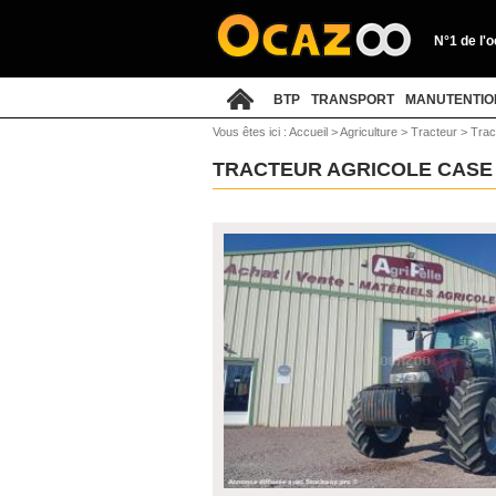
N°1 de l'
BTP
TRANSPORT
MANUTENTIO
Vous êtes ici :
Accueil
>
Agriculture
>
Tracteur
>
Trac
TRACTEUR AGRICOLE CASE