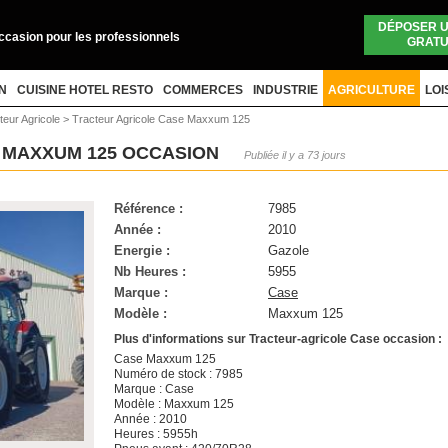
DÉPOSER 
occasion pour les professionnels
GRATU
N
CUISINE HOTEL RESTO
COMMERCES
INDUSTRIE
AGRICULTURE
LOI
teur Agricole
>
Tracteur Agricole Case Maxxum 125
 MAXXUM 125 OCCASION
Publiée il y a 73 jours
Référence :
7985
Année :
2010
Energie :
Gazole
Nb Heures :
5955
Marque :
Case
Modèle :
Maxxum 125
Plus d'informations sur Tracteur-agricole Case occasion :
Case Maxxum 125
Numéro de stock : 7985
Marque : Case
Modèle : Maxxum 125
Année : 2010
Heures : 5955h