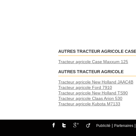
AUTRES TRACTEUR AGRICOLE CAS
Tracteur agricole Case Maxxum 125
AUTRES TRACTEUR AGRICOLE
Tracteur agricole New Holland JAAC4B
Tracteur agricole Ford 7910
Tracteur agricole New Holland TS90
Tracteur agricole Claas Arion 530
Tracteur agricole Kubota M7133
|
Publicité
Partenaires