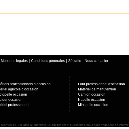
|
|
|
|
Mentions légales
Conditions générales
Sécurité
Nous contacter
ériels professionnels d’occasion
Four professionnel d'occasion
èriel agricole d'occasion
Matériel de manutention
ctopelle occasion
Camion occasion
cteur occasion
Nacelle occasion
ériel professionnel
Mini pelle occasion
 6 janvier 1978 relative à l'informatique, aux fichiers et aux libertés, nous nous engageons à info
d'accès et de rectification sur ces données nominatives. Nous nous engageons à prendre toutes précaut