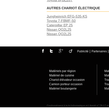
Toyota 8FBE20T
AUTRES CHARIOT ÉLECTRIQUE
Jungheinrich EFG-535-KS
Toyota 7-FBMF-50
Caterpillar EP 25
Nissan QO2L25
Nissan QO2L25
|
Publicité
Partenaires
Matériels par région
Mat
Matériel de cuisine
Mat
Chariot élévateur occasion
Tra
Camion porteur occasio
n
Tra
Matériel boulangerie
Mat
Conformément à la loi Informatique et Liberté n° 78-17 du
sur notre site de leurs droits, notamment de leur droit 