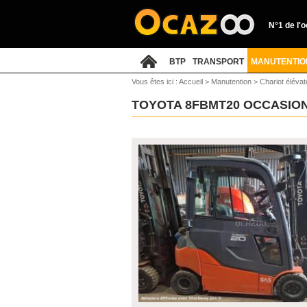
N°1 de l'
BTP
TRANSPORT
MANUTENTIO
Vous êtes ici :
Accueil
>
Manutention
>
Chariot élévat
TOYOTA 8FBMT20 OCCASIO