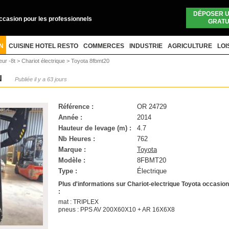
DÉPOSER 
occasion pour les professionnels
GRATU
N
CUISINE HOTEL RESTO
COMMERCES
INDUSTRIE
AGRICULTURE
LOI
eur -8t
>
Chariot électrique
>
Toyota 8fbmt20
N
Publiée il y a 63 jours
Référence :
OR 24729
Année :
2014
Hauteur de levage (m) :
4.7
Nb Heures :
762
Marque :
Toyota
Modèle :
8FBMT20
Type :
Électrique
Plus d'informations sur Chariot-electrique Toyota occasion
:
mat : TRIPLEX
pneus : PPS AV 200X60X10 + AR 16X6X8