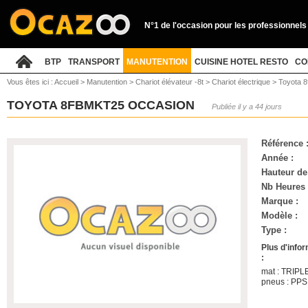
N°1 de l'occasion pour les professionnels
BTP
TRANSPORT
MANUTENTION
CUISINE HOTEL RESTO
CO
Vous êtes ici :
Accueil
>
Manutention
>
Chariot élévateur -8t
>
Chariot électrique
>
Toyota 
TOYOTA 8FBMKT25 OCCASION
Publiée il y a 44 jours
Référence 
Année :
Hauteur de
Nb Heures 
Marque :
Modèle :
Type :
Plus d'info
:
mat : TRIPL
pneus : PPS