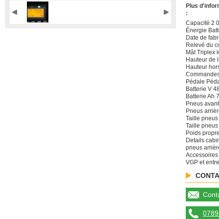
Plus d'info
:
Capacité 2 
Énergie Batt
Date de fabr
Relevé du c
Mât Triplex l
Hauteur de 
Hauteur hors
Commandes F
Pédale Péda
Batterie V 4
Batterie Ah 
Pneus avan
Pneus arriè
Taille pneus
Taille pneus
Poids propr
Details cabi
pneus arrièr
Accessoires
VGP et entre
CONTA
Conta
0789 