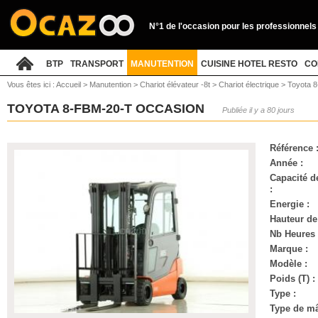
N°1 de l'occasion pour les professionnels
BTP
TRANSPORT
MANUTENTION
CUISINE HOTEL RESTO
CO
Vous êtes ici :
Accueil
>
Manutention
>
Chariot élévateur -8t
>
Chariot électrique
>
Toyota 8
TOYOTA 8-FBM-20-T OCCASION
Publiée il y a 80 jours
Référence 
Année :
Capacité d
:
Energie :
Hauteur de
Nb Heures 
Marque :
Modèle :
Poids (T) :
Type :
Type de mâ