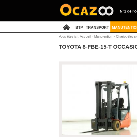
N°1 de l'
BTP
TRANSPORT
MANUTENTIO
Vous êtes ici :
Accueil
>
Manutention
>
Chariot élévat
TOYOTA 8-FBE-15-T OCCAS