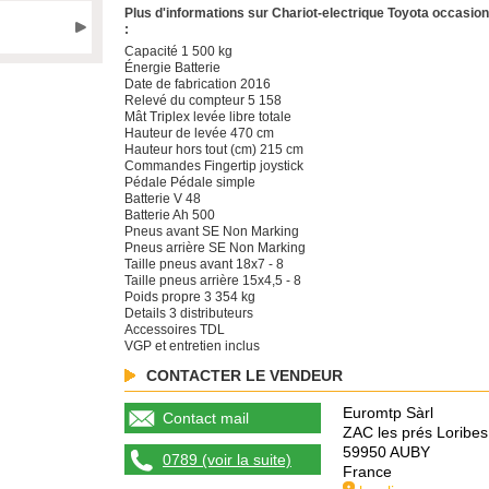
Plus d'informations sur Chariot-electrique Toyota occasion
:
Capacité 1 500 kg
Énergie Batterie
Date de fabrication 2016
Relevé du compteur 5 158
Mât Triplex levée libre totale
Hauteur de levée 470 cm
Hauteur hors tout (cm) 215 cm
Commandes Fingertip joystick
Pédale Pédale simple
Batterie V 48
Batterie Ah 500
Pneus avant SE Non Marking
Pneus arrière SE Non Marking
Taille pneus avant 18x7 - 8
Taille pneus arrière 15x4,5 - 8
Poids propre 3 354 kg
Details 3 distributeurs
Accessoires TDL
VGP et entretien inclus
CONTACTER LE VENDEUR
Euromtp Sàrl
Contact mail
ZAC les prés Loribes
59950 AUBY
0789 (voir la suite)
France