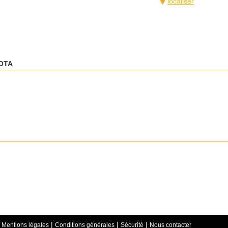
localiser
OTA
|
|
|
|
Mentions légales
Conditions générales
Sécurité
Nous contacter