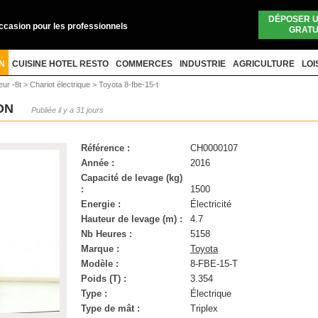
DÉPOSER 
occasion pour les professionnels
GRATU
N
CUISINE HOTEL RESTO
COMMERCES
INDUSTRIE
AGRICULTURE
LOI
eur -8t
>
Chariot électrique
>
Toyota 8-fbe-15-t
ION
Publiée il y a 31 jours
Référence :
CH0000107
Année :
2016
Capacité de levage (kg)
:
1500
Energie :
Électricité
Hauteur de levage (m) :
4.7
Nb Heures :
5158
Marque :
Toyota
Modèle :
8-FBE-15-T
Poids (T) :
3.354
Type :
Électrique
Type de mât :
Triplex