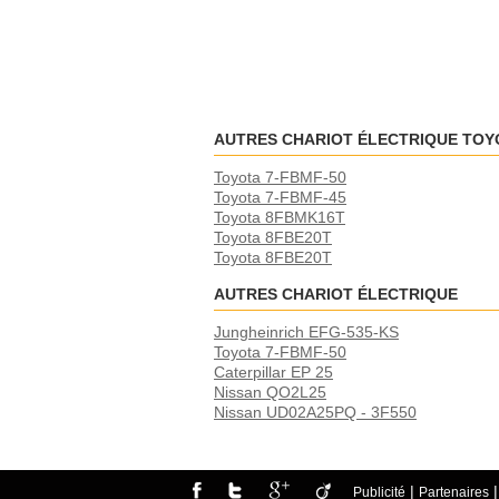
AUTRES CHARIOT ÉLECTRIQUE TOY
Toyota 7-FBMF-50
Toyota 7-FBMF-45
Toyota 8FBMK16T
Toyota 8FBE20T
Toyota 8FBE20T
AUTRES CHARIOT ÉLECTRIQUE
Jungheinrich EFG-535-KS
Toyota 7-FBMF-50
Caterpillar EP 25
Nissan QO2L25
Nissan UD02A25PQ - 3F550
|
Publicité
Partenaires