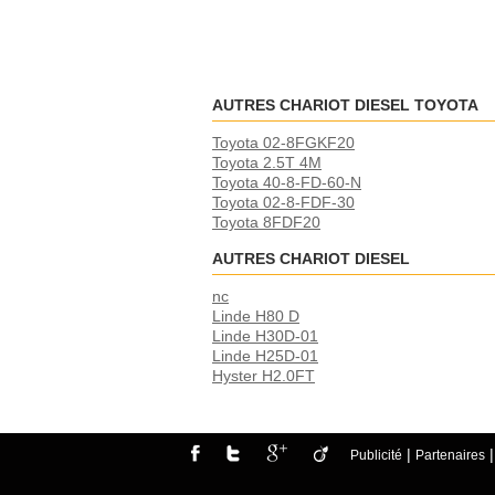
AUTRES CHARIOT DIESEL TOYOTA
Toyota 02-8FGKF20
Toyota 2.5T 4M
Toyota 40-8-FD-60-N
Toyota 02-8-FDF-30
Toyota 8FDF20
AUTRES CHARIOT DIESEL
nc
Linde H80 D
Linde H30D-01
Linde H25D-01
Hyster H2.0FT
|
Publicité
Partenaires