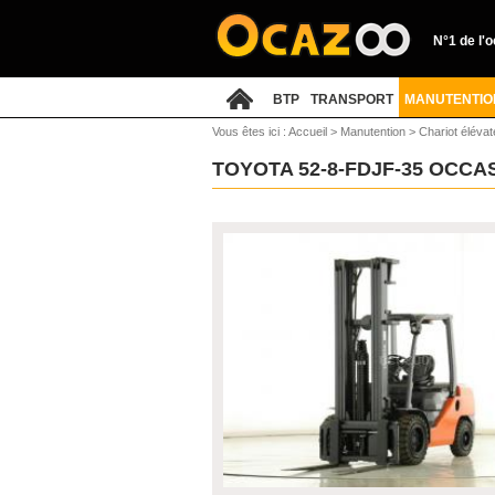
N°1 de l'
BTP
TRANSPORT
MANUTENTIO
Vous êtes ici :
Accueil
>
Manutention
>
Chariot élévat
TOYOTA 52-8-FDJF-35 OCCA