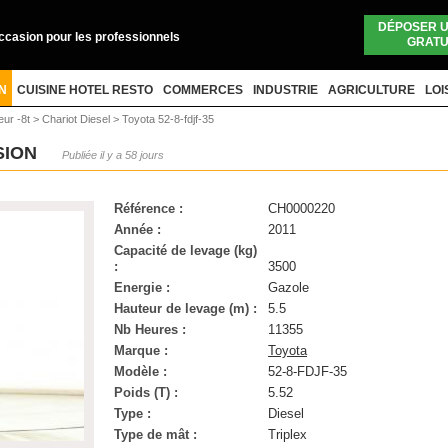
DÉPOSER 
occasion pour les professionnels
GRATU
N
CUISINE HOTEL RESTO
COMMERCES
INDUSTRIE
AGRICULTURE
LOI
eur -8t
>
Chariot Diesel
>
Toyota 52-8-fdjf-35
SION
Publiée il y a 58 jours
Référence :
CH0000220
Année :
2011
Capacité de levage (kg)
:
3500
Energie :
Gazole
Hauteur de levage (m) :
5.5
Nb Heures :
11355
Marque :
Toyota
Modèle :
52-8-FDJF-35
Poids (T) :
5.52
Type :
Diesel
Type de mât :
Triplex