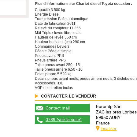
Plus d'informations sur Chariot-diesel Toyota occasion :
Capacité 3 500 kg
Énergie Diesel
Transmission Boîte automatique
Date de fabrication 2011
Relevé du compteur 11 355
Mât Triplex levée libre totale
Hauteur de levée 550 cm
Hauteur hors tout (cm) 290 cm
Commandes Leviers
Pédale Pédale simple
Pneus avant PPS
Pneus arrière PPS
Taille pneus avant 250 - 15
Taille pneus arrière 6.50 - 10
Poids propre 5 520 kg
Details pneus avant neufs, pneus arrière neufs, 3 distributeur
Accessoires TDL
VGP et entretien inclus
CONTACTER LE VENDEUR
Euromtp Sàrl
Contact mail
ZAC les prés Loribes
59950 AUBY
0789 (voir la suite)
France
localiser