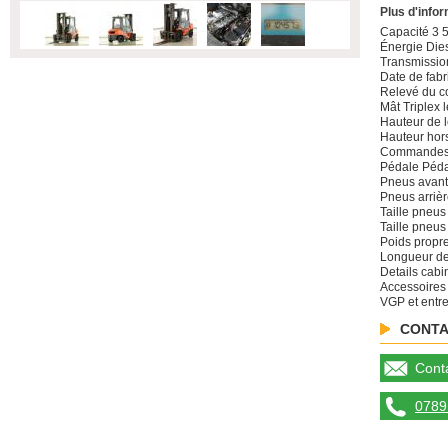
Plus d'info
Capacité 3 
Énergie Die
Transmissio
Date de fabr
Relevé du c
Mât Triplex l
Hauteur de 
Hauteur hors
Commandes F
Pédale Péda
Pneus avan
Pneus arriè
Taille pneus
Taille pneus 
Poids propr
Longueur de
Details cabi
Accessoires
VGP et entre
CONTA
Conta
0789 