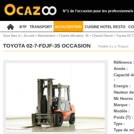
N°1 de l'occasion pour les professionnels
BTP
TRANSPORT
MANUTENTION
CUISINE HOTEL RESTO
CO
Vous êtes ici :
Accueil
>
Manutention
>
Chariot élévateur -8t
>
Chariot Diesel
>
Toyota 02-7-
TOYOTA 02-7-FDJF-35 OCCASION
Publiée il y a 79 jours
Référence 
Année :
Capacité d
:
Energie :
Hauteur de
Nb Heures 
Marque :
Modèle :
Poids (T) :
Type :
Type de mâ