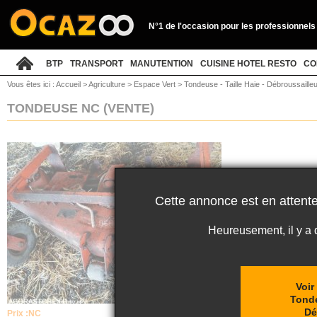
N°1 de l'occasion pour les professionnels
BTP
TRANSPORT
MANUTENTION
CUISINE HOTEL RESTO
CO
Vous êtes ici :
Accueil
>
Agriculture
>
Espace Vert
>
Tondeuse - Taille Haie - Débroussaill
TONDEUSE NC
(VENTE)
Cette annonce est en attente
Heureusement, il y a
Voir
Tonde
Dé
Prix :
NC