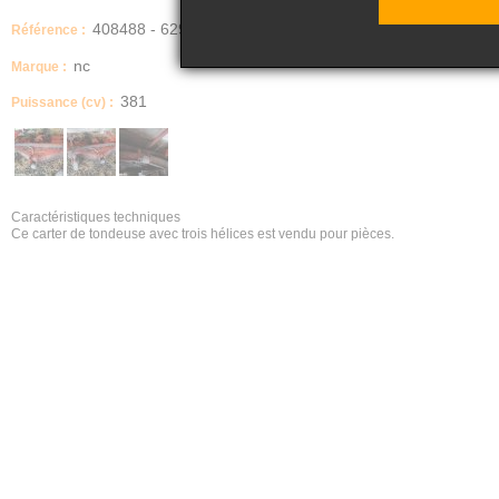
408488 - 629
Référence :
nc
Marque :
381
Puissance (cv) :
Caractéristiques techniques
Ce carter de tondeuse avec trois hélices est vendu pour pièces.