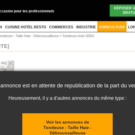
DÉPOSER 
occasion pour les professionnels
GRATU
N
CUISINE HOTEL RESTO
COMMERCES
INDUSTRIE
AGRICULTURE
LOI
ondeuse - Taille Haie - Débroussailleuse
>
Tondeuse Iseki Sf303
NTE)
 annonce est en attente de republication de la part du ve
Heureusement, il y a d'autres annonces du même type :
Voir les annonces de
Tondeuse - Taille Haie -
Débroussailleuse