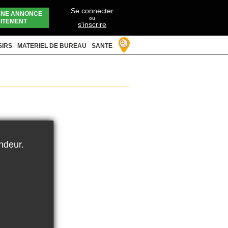
Se connecter
UNE ANNONCE
ou
ITEMENT
s'inscrire
SIRS
MATERIEL DE BUREAU
SANTE
ndeur.