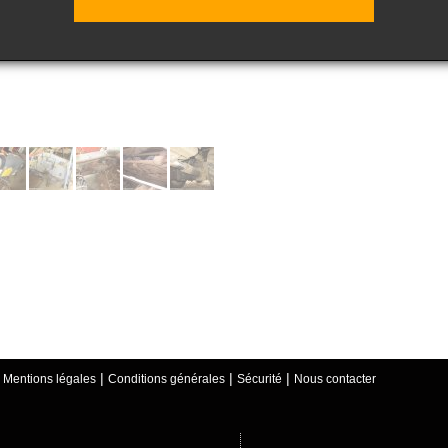
- Avertissement Les objets étant vendus en l'état, aucune réclamation ne sera 
e réparations ou de tout autre incident dans la fiche de description du produit n’im
isseurs à juger par eux - mêmes, lors des expositions publiques proposées, de l'é
|
|
|
|
Mentions légales
Conditions générales
Sécurité
Nous contacter