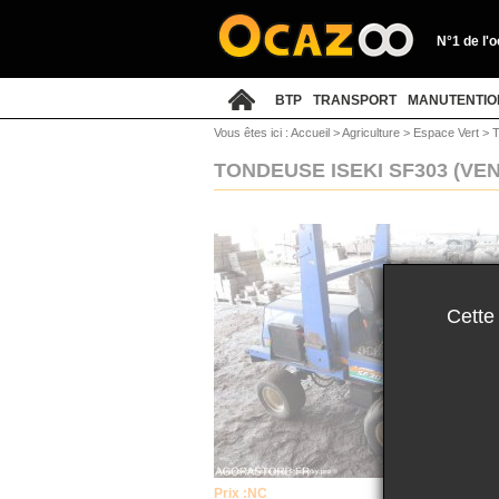
N°1 de l'
BTP
TRANSPORT
MANUTENTIO
Vous êtes ici :
Accueil
>
Agriculture
>
Espace Vert
>
T
TONDEUSE ISEKI SF303
(VE
Cette
Prix :
NC