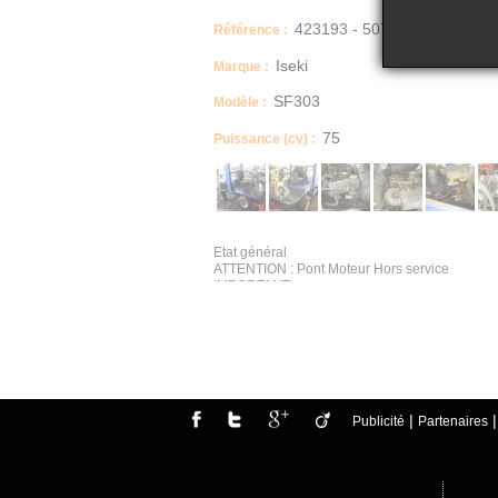
423193 - 507
Référence :
Iseki
Marque :
SF303
Modèle :
75
Puissance (cv) :
Etat général
ATTENTION : Pont Moteur Hors service
IMPORTANT
ATTENTION, VENDU EN L'ETAT - Pont MOTEUR HS 
L’absence d’indication d’usures, d’accidents, d
défaut. AGORASTORE invite les éventuels enchér
enchères.
Caractéristiques techniques
Tondeuse ISEKI SF303
Date de mise en service
31/01/2006
|
Publicité
Partenaires
Description
Vendu avec 2 plateaux de coupe
Type produit
TONDEUSE