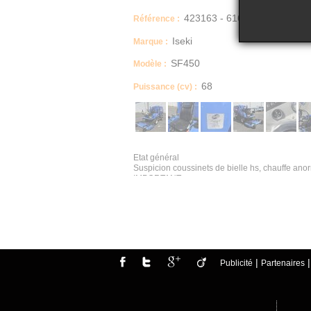
423163 - 616
Référence :
Iseki
Marque :
SF450
Modèle :
68
Puissance (cv) :
Etat général
Suspicion coussinets de bielle hs, chauffe an
IMPORTANT
VENDU EN L'ETAT
Date de mise en service
2015
Description
Véhicule roulant
Moteur tournant
Un rapport d'inventaire est fourni dans la rubr
Type produit
|
Publicité
Partenaires
TONDEUSE