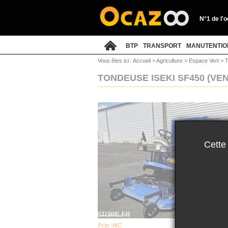
N°1 de l'
BTP
TRANSPORT
MANUTENTIO
Vous êtes ici :
Accueil
>
Agriculture
>
Espace Vert
>
T
TONDEUSE ISEKI SF450
(VE
Cette
Prix :
NC