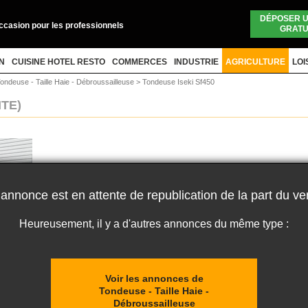
DÉPOSER 
occasion pour les professionnels
GRATU
N
CUISINE HOTEL RESTO
COMMERCES
INDUSTRIE
AGRICULTURE
LOI
ondeuse - Taille Haie - Débroussailleuse
>
Tondeuse Iseki Sf450
NTE)
 annonce est en attente de republication de la part du ve
Heureusement, il y a d'autres annonces du même type :
Voir les annonces de
Tondeuse - Taille Haie -
Débroussailleuse