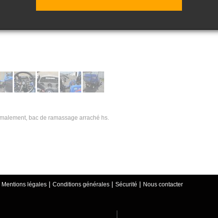
ormalement, bac de ramassage arraché hs.
ique « documents ».
|
|
|
|
Mentions légales
Conditions générales
Sécurité
Nous contacter