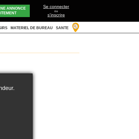
Se connecter
UNE ANNONCE
ou
ITEMENT
s'inscrire
SIRS
MATERIEL DE BUREAU
SANTE
ndeur.