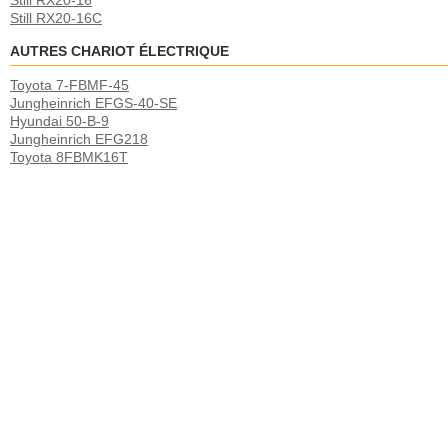
Still RX20-16
Still RX20-16C
AUTRES CHARIOT ÉLECTRIQUE
Toyota 7-FBMF-45
Jungheinrich EFGS-40-SE
Hyundai 50-B-9
Jungheinrich EFG218
Toyota 8FBMK16T