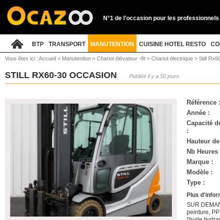
N°1 de l'occasion pour les professionnels
BTP
TRANSPORT
MANUTENTION
CUISINE HOTEL RESTO
CO
Vous êtes ici :
Accueil
>
Manutention
>
Chariot élévateur -8t
>
Chariot électrique
>
Still Rx6
STILL RX60-30 OCCASION
Publiée il y a 50 jours
Référence 
Année :
Capacité d
:
Hauteur de
Nb Heures 
Marque :
Modèle :
Type :
Plus d'infor
SUR DEMANDE
peinture, P
l'huile hydr