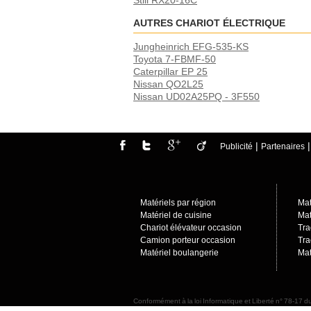
Still RX20-16C
AUTRES CHARIOT ÉLECTRIQUE
Jungheinrich EFG-535-KS
Toyota 7-FBMF-50
Caterpillar EP 25
Nissan QO2L25
Nissan UD02A25PQ - 3F550
|
Publicité
Partenaires
Matériels par région
Mat
Matériel de cuisine
Mat
Chariot élévateur occasion
Tra
Camion porteur occasio
n
Tra
Matériel boulangerie
Mat
Conformément à la loi Informatique et Liberté n° 78-17 du
sur notre site de leurs droits, notamment de leur droit 