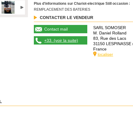
Plus d'informations sur Chariot-electrique Still occasion :
REMPLACEMENT DES BATERIES
CONTACTER LE VENDEUR
SARL SOMOSER
Contact mail
M. Daniel Rolland
83, Rue des Lacs
+33. (voir la suite)
31150 LESPINASSE
France
localiser
L