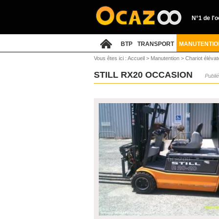
N°1 de l'
BTP
TRANSPORT
MANUTENTIO
Vous êtes ici :
Accueil
>
Manutention
>
Chariot élévat
STILL RX20 OCCASION
Publié