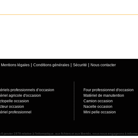
|
|
|
|
Mentions légales
Conditions générales
Sécurité
Nous contacter
ériels professionnels d’occasion
Four professionnel d'occasion
èriel agricole d'occasion
Matériel de manutention
ctopelle occasion
Camion occasion
cteur occasion
Nacelle occasion
ériel professionnel
Mini pelle occasion
 6 janvier 1978 relative à l'informatique, aux fichiers et aux libertés, nous nous engageons à info
d'accès et de rectification sur ces données nominatives. Nous nous engageons à prendre toutes précaut