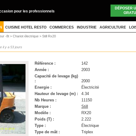
DÉPOSER 
occasion pour les professionnels
GRATU
N
CUISINE HOTEL RESTO
COMMERCES
INDUSTRIE
AGRICULTURE
LOI
eur -8t
>
Chariot électrique
>
Still Rx20
e il y a 53 jours
Référence :
142
Année :
2003
Capacité de levage (kg)
:
2000
Energie :
Électricité
Hauteur de levage (m) :
4.34
Nb Heures :
11150
Marque :
Still
Modèle :
RX20
Poids (T) :
2.222
Type :
Électrique
Type de mât :
Triplex