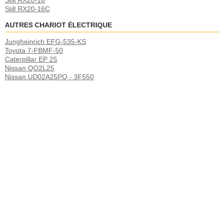
Still RX20-16
Still RX20-16C
AUTRES CHARIOT ÉLECTRIQUE
Jungheinrich EFG-535-KS
Toyota 7-FBMF-50
Caterpillar EP 25
Nissan QO2L25
Nissan UD02A25PQ - 3F550