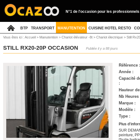
N°1 de l'occasion pour les professionnels
BTP
TRANSPORT
MANUTENTION
CUISINE HOTEL RESTO
CO
Vous êtes ici :
Accueil
>
Manutention
>
Chariot élévateur -8t
>
Chariot électrique
>
Still Rx
STILL RX20-20P OCCASION
Publiée il y a 88 jours
Référence 
Année :
Capacité d
:
Hauteur de
Nb Heures 
Marque :
Modèle :
Type :
Plus d'infor
SUR DEMANDE
peinture, P
l'huile hydr