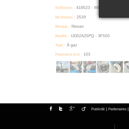
418523 - 985
Référence :
2539
Nb Heures :
Nissan
Marque :
UD02A25PQ - 3F550
Modèle :
À gaz
Type :
103
Puissance (cv) :
Dimensions (Longueur, Largeur, Hauteur)
3.43, 1.18, 2.70
Energie
Gaz
Description
Chariot élévateur frontal GAZ Nissan UD02A2
|
Publicité
Partenaires
année 2007
2539 heures
Poids (Kg) : 4175
Triplex
Levée libre