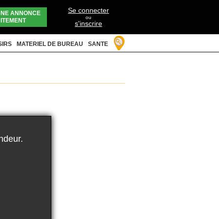
Se connecter
UNE ANNONCE
ou
ITEMENT
s'inscrire
SIRS
MATERIEL DE BUREAU
SANTE
ndeur.