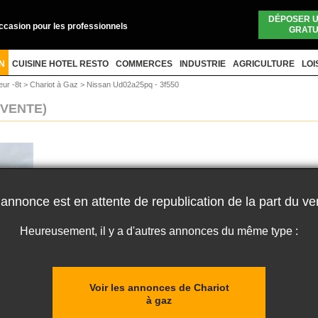
DÉPOSER 
occasion pour les professionnels
GRATU
N
CUISINE HOTEL RESTO
COMMERCES
INDUSTRIE
AGRICULTURE
LOI
eur -8t
>
Chariot à Gaz
>
Nissan Ud02a25pq - 3f550
(VENTE)
 annonce est en attente de republication de la part du ve
Heureusement, il y a d'autres annonces du même type :
Voir les annonces de Chariot
à gaz