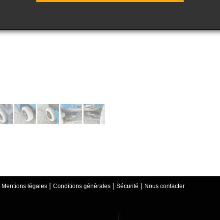
5PQ - 3F550
|
|
|
|
Mentions légales
Conditions générales
Sécurité
Nous contacter