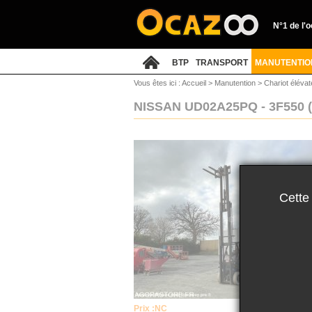
N°1 de l'
BTP
TRANSPORT
MANUTENTIO
Vous êtes ici :
Accueil
>
Manutention
>
Chariot élévat
NISSAN UD02A25PQ - 3F550
Cette
Prix :
NC