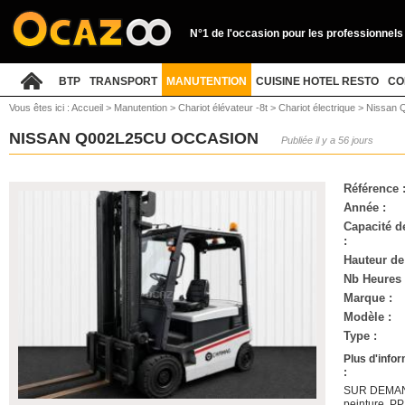
N°1 de l'occasion pour les professionnels
BTP
TRANSPORT
MANUTENTION
CUISINE HOTEL RESTO
CO
Vous êtes ici :
Accueil
>
Manutention
>
Chariot élévateur -8t
>
Chariot électrique
>
Nissan 
NISSAN Q002L25CU OCCASION
Publiée il y a 56 jours
Référence 
Année :
Capacité d
:
Hauteur de
Nb Heures 
Marque :
Modèle :
Type :
Plus d'info
:
SUR DEMANDE
peinture, P