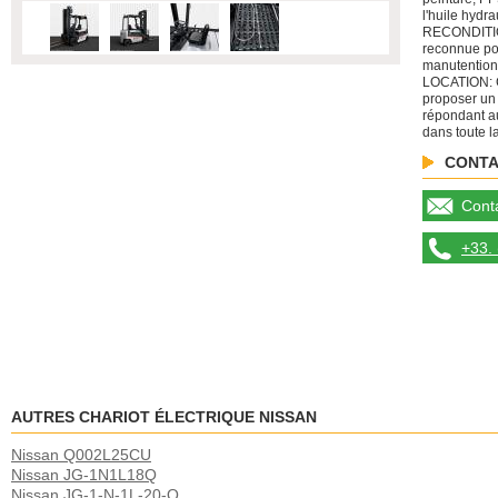
l'huile hydr
RECONDITIO
reconnue po
manutention
LOCATION: C
proposer un
répondant au
dans toute l
CONTA
Conta
+33. 
AUTRES CHARIOT ÉLECTRIQUE NISSAN
Nissan Q002L25CU
Nissan JG-1N1L18Q
Nissan JG-1-N-1L-20-Q