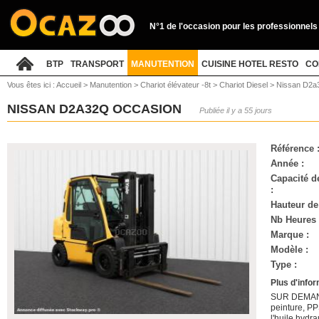
N°1 de l'occasion pour les professionnels
BTP
TRANSPORT
MANUTENTION
CUISINE HOTEL RESTO
CO
Vous êtes ici :
Accueil
>
Manutention
>
Chariot élévateur -8t
>
Chariot Diesel
>
Nissan D2a
NISSAN D2A32Q OCCASION
Publiée il y a 55 jours
Référence 
Année :
Capacité d
:
Hauteur de
Nb Heures 
Marque :
Modèle :
Type :
Plus d'info
SUR DEMANDE
peinture, P
l'huile hydr