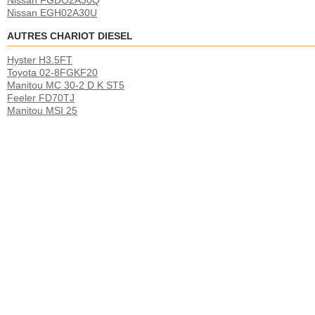
Nissan FGDO2A30Q
Nissan EGH02A30U
AUTRES CHARIOT DIESEL
Hyster H3.5FT
Toyota 02-8FGKF20
Manitou MC 30-2 D K ST5
Feeler FD70TJ
Manitou MSI 25