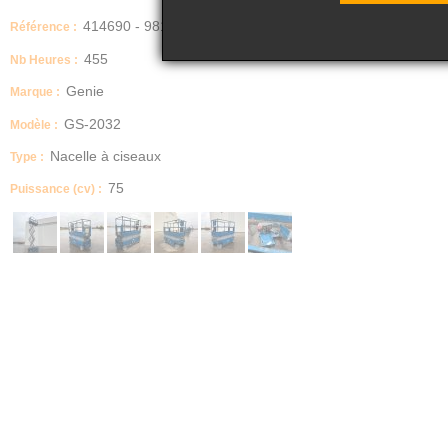
414690 - 981
Référence :
455
Nb Heures :
Genie
Marque :
GS-2032
Modèle :
Nacelle à ciseaux
Type :
75
Puissance (cv) :
Date de mise en circulation
Genie
Energie
électrique
Description
Nacelle Ciseaux GENIE GS2032
HT DE TRAVAIL : 7.90
Capacité: 363 Kg
MOTORISATION Electrique
Hauteur de travail: 7.90
Hauteur repliée: 2.12