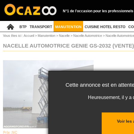
N°1 de l'occasion pour les professionnels
BTP
TRANSPORT
MANUTENTION
CUISINE HOTEL RESTO
CO
Vous êtes ici :
Accueil
>
Manutention
>
Nacelle
>
Nacelle Automotrice
>
Nacelle Automotric
NACELLE AUTOMOTRICE GENIE GS-2032
(VENTE)
Cette annonce est en attente
Heureusement, il y a
Voir les
Prix :
NC