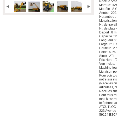
Nacelle Arti
Marque: H
Modèle : S
Année : 202
Horamètre :
Motorisation
Ht. de travai
Ht. de plate 
Déport : 8 m
Capacité : 2
Longueur : 
Largeur : 1.
Hauteur : 2 
Poids: 6950
Stock : ATL 
Prix Hors -
Vgp inclus.
Machine four
Livraison po
Pour voir to
notre site i
(Nacelles ci
articulées, 
Nacelles sur
Pour tous re
mail à l'adre
téléphone a
ATOUTLOC
223 Avenue
59124 ESC