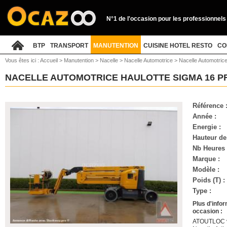
N°1 de l'occasion pour les professionnels
BTP
TRANSPORT
MANUTENTION
CUISINE HOTEL RESTO
CO
Vous êtes ici :
Accueil
>
Manutention
>
Nacelle
>
Nacelle Automotrice
>
Nacelle Automotric
NACELLE AUTOMOTRICE HAULOTTE SIGMA 16 
Référence 
Année :
Energie :
Hauteur de 
Nb Heures 
Marque :
Modèle :
Poids (T) :
Type :
Plus d'info
occasion :
ATOUTLOC vo