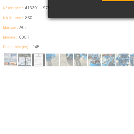
413301 - 975
Référence :
860
Nb Heures :
Atn
Marque :
880R
Modèle :
245
Puissance (cv) :
Date de mise en circulation
ATN
Dimensions (Longueur, Largeur, Hauteur)
2.35/0.84/2.20
Energie
électrique
Description
NACELLE ELECTRIQUE
TYPE : mât vertical
MARQUE: ATN
HT DE LEVÉE: 6.80
HT DE TRAVAIL : 8.80
Dimensions plate forme: 800 x 930