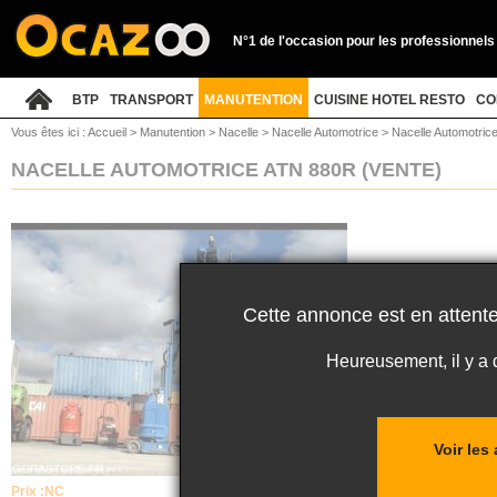
N°1 de l'occasion pour les professionnels
BTP
TRANSPORT
MANUTENTION
CUISINE HOTEL RESTO
CO
Vous êtes ici :
Accueil
>
Manutention
>
Nacelle
>
Nacelle Automotrice
>
Nacelle Automotrice
NACELLE AUTOMOTRICE ATN 880R
(VENTE)
Cette annonce est en attente
Heureusement, il y a
Voir les
Prix :
NC