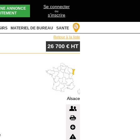
Se connecter
UNE ANNONCE
ou
ITEMENT
s'inscrire
SIRS
MATERIEL DE BUREAU
SANTE
Retour à la liste
26 700 € HT
Alsace
:
e