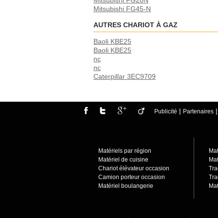
Mitsubishi FG20N
Mitsubishi FG45-N
AUTRES CHARIOT À GAZ
Baoli KBE25
Baoli KBE25
nc
nc
Caterpillar 3EC9709
|
Publicité
Partenaires
Matériels par région
Mat
Matériel de cuisine
Mat
Chariot élévateur occasion
Tra
Camion porteur occasio
n
Tra
Matériel boulangerie
Mat