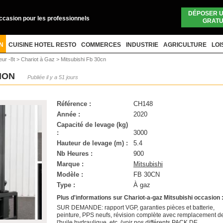
DÉPOSER 
occasion pour les professionnels
GRATU
N
CUISINE HOTEL RESTO
COMMERCES
INDUSTRIE
AGRICULTURE
LOI
eur -8t
>
Chariot à Gaz
>
Mitsubishi Fb 30cn
SION
Publiée il y a 51 jours
Référence :
CH148
Année :
2020
Capacité de levage (kg)
:
3000
Hauteur de levage (m) :
5.4
Nb Heures :
900
Marque :
Mitsubishi
Modèle :
FB 30CN
Type :
À gaz
Plus d'informations sur Chariot-a-gaz Mitsubishi occasion 
SUR DEMANDE: rapport VGP, garanties pièces et batterie,
peinture, PPS neufs, révision complète avec remplacement d
l'huile hydraulique, etc. (voir nos différents PACK DE