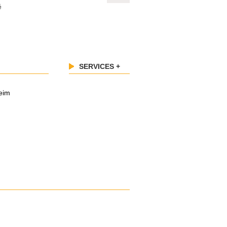
é
SERVICES +
eim