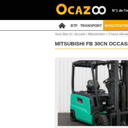
N°1 de l'
BTP
TRANSPORT
MANUTENTIO
Vous êtes ici :
Accueil
>
Manutention
>
Chariot élévat
MITSUBISHI FB 30CN OCCA