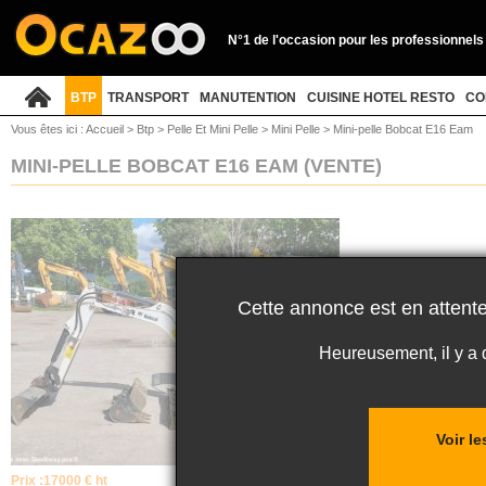
N°1 de l'occasion pour les professionnels
BTP
TRANSPORT
MANUTENTION
CUISINE HOTEL RESTO
CO
Vous êtes ici :
Accueil
>
Btp
>
Pelle Et Mini Pelle
>
Mini Pelle
>
Mini-pelle Bobcat E16 Eam
MINI-PELLE BOBCAT E16 EAM
(VENTE)
Cette annonce est en attente
Heureusement, il y a
Voir l
Prix :
17000 € ht