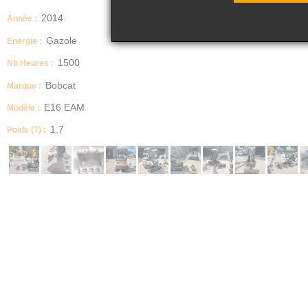
2014
Année :
Gazole
Energie :
1500
Nb Heures :
Bobcat
Marque :
E16 EAM
Modèle :
1.7
Poids (T) :
Canopy,
Châssis rétractable,
Chenilles caoutchoucs de 250 mm,
Lame avec extension,
Déport pied de flèche,
Ligne brise roche,
Attache rapide mécanique Morin M1,
3 Godets (Tranchée, terrassement, curage fixe)