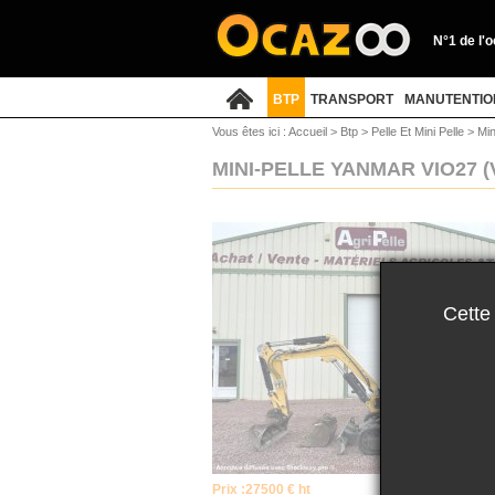
N°1 de l'
BTP
TRANSPORT
MANUTENTIO
Vous êtes ici :
Accueil
>
Btp
>
Pelle Et Mini Pelle
>
Min
MINI-PELLE YANMAR VIO27
(
Cette
Prix :
27500 € ht