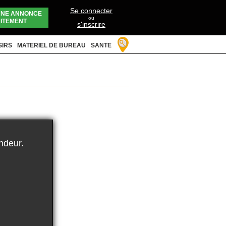
Se connecter
UNE ANNONCE
ou
ITEMENT
s'inscrire
SIRS
MATERIEL DE BUREAU
SANTE
ndeur.