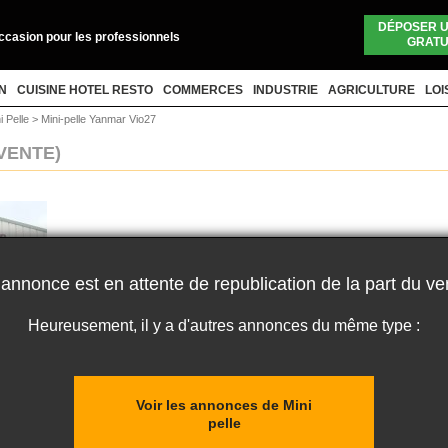
DÉPOSER 
occasion pour les professionnels
GRATU
N
CUISINE HOTEL RESTO
COMMERCES
INDUSTRIE
AGRICULTURE
LOI
i Pelle
>
Mini-pelle Yanmar Vio27
VENTE)
 annonce est en attente de republication de la part du ve
Heureusement, il y a d'autres annonces du même type :
Voir les annonces de Mini
pelle