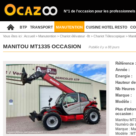
N°1 de l'occasion pour les professionnels
BTP
TRANSPORT
MANUTENTION
CUISINE HOTEL RESTO
CO
Vous êtes ici :
Accueil
>
Manutention
>
Chariot élévateur -8t
>
Chariot Télescopique
>
Mani
MANITOU MT1335 OCCASION
Publiée il y a 88 jours
Référence 
Année :
Energie :
Hauteur de
Nb Heures 
Marque :
Modèle :
Plus d'info
occasion :
Manitou MT
Numéro de s
Marque : Ma
Modèle : M