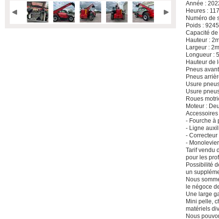
Année : 202
Heures : 11
Numéro de 
Poids : 924
Capacité de 
Hauteur : 2
Largeur : 2
Longueur :
Hauteur de 
Pneus avant 
Pneus arrièr
Usure pneus
Usure pneus
Roues motri
Moteur : De
Accessoires 
- Fourche à 
- Ligne auxil
- Correcteur
- Monolevier
Tarif vendu 
pour les pro
Possibilité 
un suppléme
Nous sommes
le négoce de
Une large ga
Mini pelle, 
matériels di
Nous pouvons