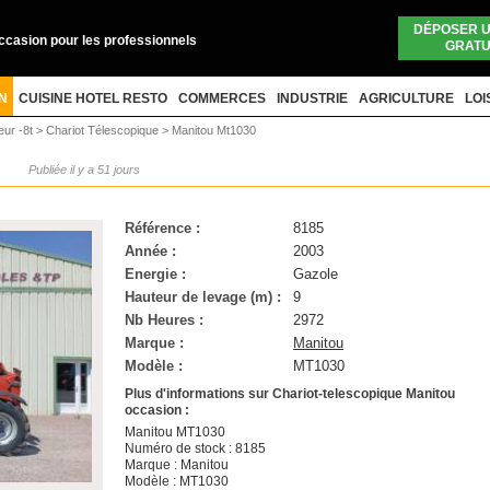
DÉPOSER 
occasion pour les professionnels
GRATU
N
CUISINE HOTEL RESTO
COMMERCES
INDUSTRIE
AGRICULTURE
LOI
eur -8t
>
Chariot Télescopique
>
Manitou Mt1030
N
Publiée il y a 51 jours
Référence :
8185
Année :
2003
Energie :
Gazole
Hauteur de levage (m) :
9
Nb Heures :
2972
Marque :
Manitou
Modèle :
MT1030
Plus d'informations sur Chariot-telescopique Manitou
occasion :
Manitou MT1030
Numéro de stock : 8185
Marque : Manitou
Modèle : MT1030