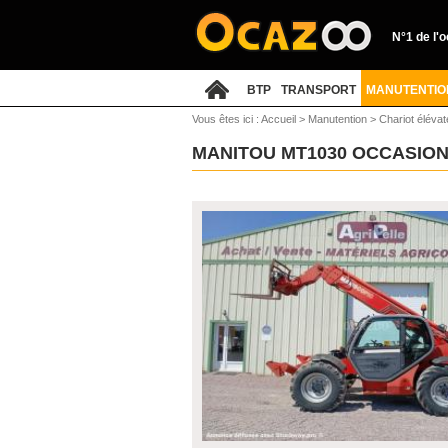
N°1 de l'
BTP
TRANSPORT
MANUTENTIO
Vous êtes ici :
Accueil
>
Manutention
>
Chariot élévat
MANITOU MT1030 OCCASIO