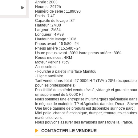
Année : 2003
Heures : 2972h
Numéro de série : 1189090
Poids : 7.4T
Capacité de levage : 3T
Hauteur : 2M30
Largeur : 2M34
Longueur : 4M99
Hauteur de levage : 10M
Pneus avant : 15.5/80 - 24
Pneus arrière : 15.5/80 - 24
Usure pneus avant : 80%Usure pneus arrière : 80%
Roues motrices : 4RM
Moteur Perkins 75cv
Accessoires :
- Fourche à palette interface Manitou
- Ligne auxiliaire
Tarif vendu dans l’état : 27 000€ H.T (TVA à 20% récupérable
pour les professionnels)
Possibilité de matériel vendu révisé, vidangé et garantie pour
un supplément de 5 000€ HT.
Nous sommes une entreprise multimarques spécialisée dans
le négoce de matériels TP et Agricoles dans les Deux - Sèvre
Une large gamme de produits est disponible sur notre parc :
Mini pelle, chariot télescopique, dumper, remorques et autres
matériels divers.
Nous pouvons assurer des livraisons dans toute la France.
CONTACTER LE VENDEUR