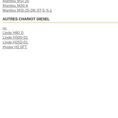
Manitou MSI 25
Manitou M26-4
Manitou MSI-25-DK-ST-5-S-1
AUTRES CHARIOT DIESEL
nc
Linde H80 D
Linde H30D-01
Linde H25D-01
Hyster H2.0FT