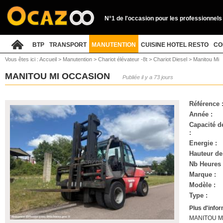
N°1 de l'occasion pour les professionnels
BTP
TRANSPORT
MANUTENTION
CUISINE HOTEL RESTO
CO
Vous êtes ici :
Accueil
>
Manutention
>
Chariot élévateur -8t
>
Chariot Diesel
>
Manitou Mi
MANITOU MI OCCASION
Publiée il y a 73 jours
Référence 
Année :
Capacité d
:
Energie :
Hauteur de
Nb Heures 
Marque :
Modèle :
Type :
Plus d'info
MANITOU MI