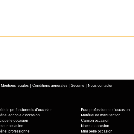
|
|
|
|
Mentions légales
Conditions générales
Sécurité
Nous contacter
ériels professionnels d’occasion
Four professionnel d'occasion
èriel agricole d'occasion
Matériel de manutention
ctopelle occasion
Camion occasion
cteur occasion
Nacelle occasion
ériel professionnel
Mini pelle occasion