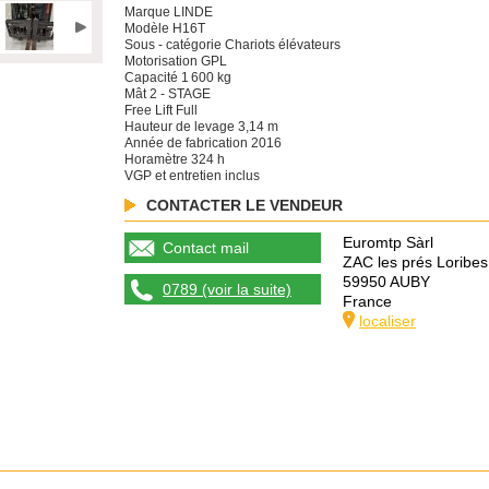
Marque LINDE
Modèle H16T
Sous - catégorie Chariots élévateurs
Motorisation GPL
Capacité 1 600 kg
Mât 2 - STAGE
Free Lift Full
Hauteur de levage 3,14 m
Année de fabrication 2016
Horamètre 324 h
VGP et entretien inclus
CONTACTER LE VENDEUR
Euromtp Sàrl
Contact mail
ZAC les prés Loribes
59950 AUBY
0789 (voir la suite)
France
localiser