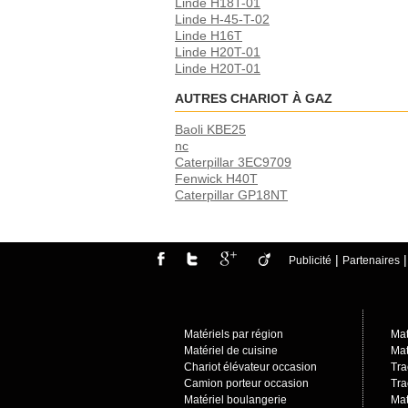
Linde H18T-01
Linde H-45-T-02
Linde H16T
Linde H20T-01
Linde H20T-01
AUTRES CHARIOT À GAZ
Baoli KBE25
nc
Caterpillar 3EC9709
Fenwick H40T
Caterpillar GP18NT
|
Publicité
Partenaires
Matériels par région
Mat
Matériel de cuisine
Mat
Chariot élévateur occasion
Tra
Camion porteur occasio
n
Tra
Matériel boulangerie
Mat