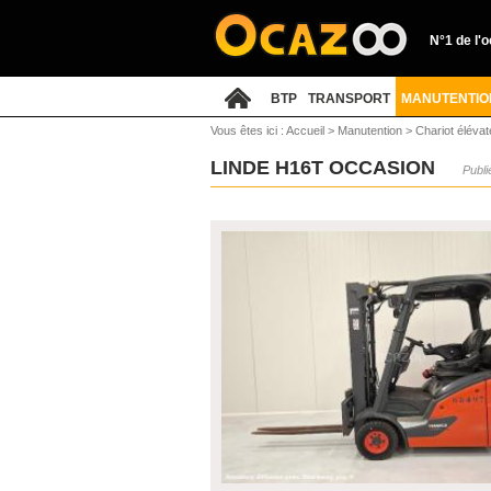
N°1 de l'
BTP
TRANSPORT
MANUTENTIO
Vous êtes ici :
Accueil
>
Manutention
>
Chariot élévat
LINDE H16T OCCASION
Publi