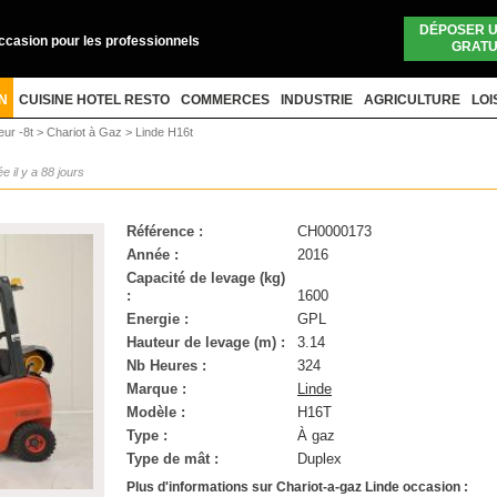
DÉPOSER 
occasion pour les professionnels
GRATU
N
CUISINE HOTEL RESTO
COMMERCES
INDUSTRIE
AGRICULTURE
LOI
eur -8t
>
Chariot à Gaz
>
Linde H16t
ée il y a 88 jours
Référence :
CH0000173
Année :
2016
Capacité de levage (kg)
:
1600
Energie :
GPL
Hauteur de levage (m) :
3.14
Nb Heures :
324
Marque :
Linde
Modèle :
H16T
Type :
À gaz
Type de mât :
Duplex
Plus d'informations sur Chariot-a-gaz Linde occasion :