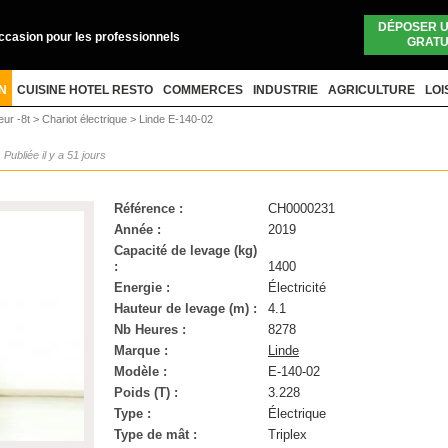
DÉPOSER 
occasion pour les professionnels
GRATU
N
CUISINE HOTEL RESTO
COMMERCES
INDUSTRIE
AGRICULTURE
LOI
eur -8t
>
Chariot électrique
>
Linde E-140-02
Publiée il y a 51 jours
Référence :
CH0000231
Année :
2019
Capacité de levage (kg)
:
1400
Energie :
Électricité
Hauteur de levage (m) :
4.1
Nb Heures :
8278
Marque :
Linde
Modèle :
E-140-02
Poids (T) :
3.228
Type :
Électrique
Type de mât :
Triplex