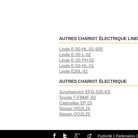
AUTRES CHARIOT ÉLECTRIQUE LIN
Linde E-50-HL-01-600
Linde E-20-L-02
Linde E-20-PH-02
Linde E-50-HL-01
Linde E20L-02
AUTRES CHARIOT ÉLECTRIQUE
Jungheinrich EFG-535-KS
Toyota 7-FBMF-50
Caterpillar EP 25
Nissan QO2L25
Nissan QO2L25
|
Publicité
Partenaires