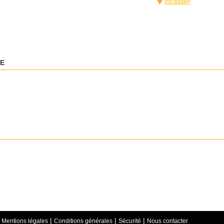
localiser
DE
|
|
|
|
Mentions légales
Conditions générales
Sécurité
Nous contacter