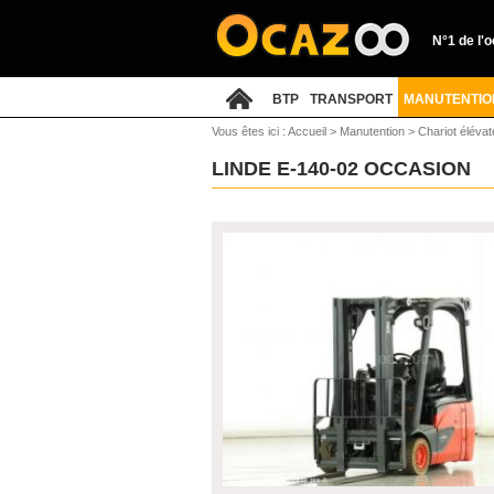
N°1 de l'
BTP
TRANSPORT
MANUTENTIO
Vous êtes ici :
Accueil
>
Manutention
>
Chariot élévat
LINDE E-140-02 OCCASION