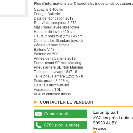
Plus d'informations sur Chariot-electrique Linde occasion :
Capacité 1 400 kg
Énergie Batterie
Date de fabrication 2019
Relevé du compteur 8 278
Mât Triplex levée libre totale
Hauteur de levée 410 cm
Hauteur hors tout (cm) 195 cm
Commandes Standard joystick
Pédale Pédale simple
Batterie V 48
Batterie Ah 500
Année de la batterie 2019
Pneus avant SE Non Marking
Pneus arrière SE Non Marking
Taille pneus avant 18x7 - 8
Taille pneus arrière 125x75 - 8
Poids propre 3 228 kg
Details 3 distributeurs
Accessoires TDL
VGP et entretien inclus
CONTACTER LE VENDEUR
Euromtp Sàrl
Contact mail
ZAC les prés Loribes
59950 AUBY
0789 (voir la suite)
France