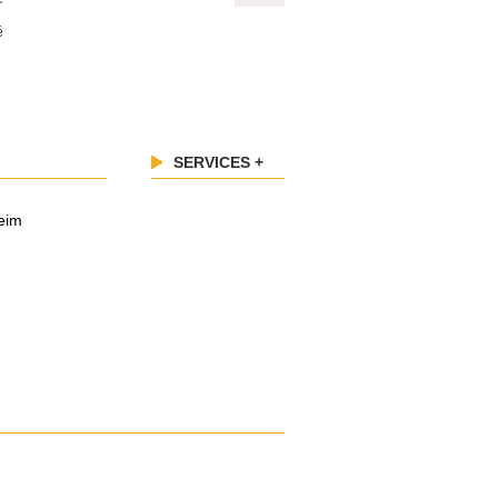
é
SERVICES +
eim