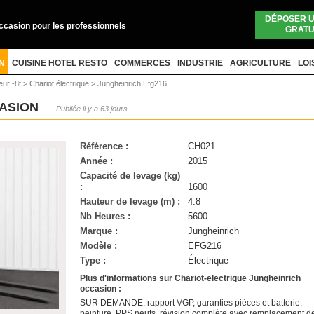
DÉPOSER 
occasion pour les professionnels
GRATU
N
CUISINE HOTEL RESTO
COMMERCES
INDUSTRIE
AGRICULTURE
LOI
eur -8t
>
Chariot électrique
>
Jungheinrich Efg216
CASION
Publiée il y a 63 jours
Référence :
CH021
Année :
2015
Capacité de levage (kg)
:
1600
Hauteur de levage (m) :
4.8
Nb Heures :
5600
Marque :
Jungheinrich
Modèle :
EFG216
Type :
Électrique
Plus d'informations sur Chariot-electrique Jungheinrich
occasion :
SUR DEMANDE: rapport VGP, garanties pièces et batterie,
peinture, PPS neufs, révision complète avec remplacement d