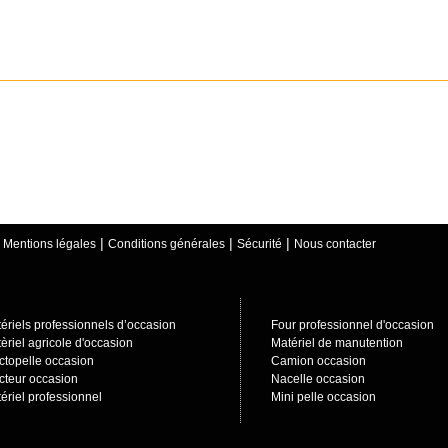
|
|
|
|
Mentions légales
Conditions générales
Sécurité
Nous contacter
ériels professionnels d’occasion
Four professionnel d'occasion
èriel agricole d'occasion
Matériel de manutention
ctopelle occasion
Camion occasion
cteur occasion
Nacelle occasion
ériel professionnel
Mini pelle occasion