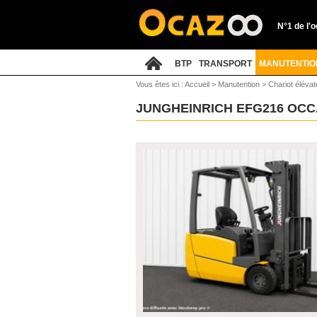
N°1 de l'
BTP
TRANSPORT
MANUTENTIO
Vous êtes ici :
Accueil
>
Manutention
>
Chariot élévat
JUNGHEINRICH EFG216 OC