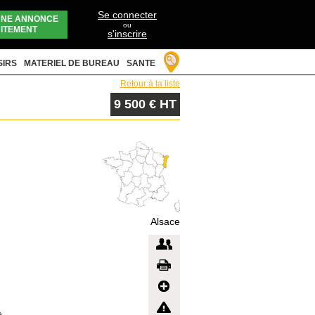
Se connecter
UNE ANNONCE
ou
ITEMENT
s'inscrire
SIRS
MATERIEL DE BUREAU
SANTE
Retour à la liste
9 500 € HT
Alsace
e