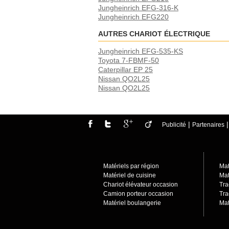
Jungheinrich EFG-316-K
Jungheinrich EFG220
AUTRES CHARIOT ÉLECTRIQUE
Jungheinrich EFG-535-KS
Toyota 7-FBMF-50
Caterpillar EP 25
Nissan QO2L25
Nissan QO2L25
|
Publicité
Partenaires
Matériels par région
Mat
Matériel de cuisine
Mat
Chariot élévateur occasion
Tra
Camion porteur occasio
n
Tra
Matériel boulangerie
Mat