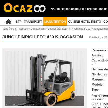
N°1 de l'occasion pour les professionnels
BTP
TRANSPORT
MANUTENTION
CUISINE HOTEL RESTO
CO
Vous êtes ici :
Accueil
>
Manutention
>
Chariot élévateur -8t
>
Chariot à Gaz
>
Jungheinric
JUNGHEINRICH EFG 430 K OCCASION
Publiée il y a 57
Référence 
Année :
Capacité d
:
Hauteur de
Nb Heures 
Marque :
Modèle :
Type :
Plus d'info
occasion :
SUR DEMANDE
peinture, P