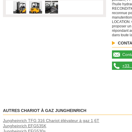
l'huile hydr
RECONDITIO
reconnue po
manutention
LOCATION: C
proposer un
répondant au
dans toute l
CONTA
Conta
+33. 
AUTRES CHARIOT À GAZ JUNGHEINRICH
Jungheinrich TFG 316 Chariot élévateur à gaz 1,6T
Jungheinrich EFG535K
Jungheinrich EFG530s