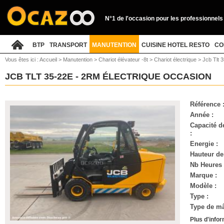
N°1 de l'occasion pour les professionnels
BTP
TRANSPORT
MANUTENTION
CUISINE HOTEL RESTO
CO
Vous êtes ici :
Accueil
>
Manutention
>
Chariot élévateur -8t
>
Chariot électrique
>
Jcb Tlt 
JCB TLT 35-22E - 2RM ÉLECTRIQUE OCCASION
Référence 
Année :
Capacité d
:
Energie :
Hauteur de
Nb Heures 
Marque :
Modèle :
Type :
Type de mâ
Plus d'info