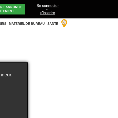
Se connecter
UNE ANNONCE
ou
ITEMENT
s'inscrire
SIRS
MATERIEL DE BUREAU
SANTE
ndeur.