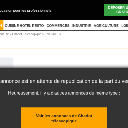
DÉPOSER 
occasion pour les professionnels
GRATU
N
CUISINE HOTEL RESTO
COMMERCES
INDUSTRIE
AGRICULTURE
LOI
eur -8t
>
Chariot Télescopique
>
Jcb 540-180
 annonce est en attente de republication de la part du ve
Heureusement, il y a d'autres annonces du même type :
Voir les annonces de Chariot
télescopique