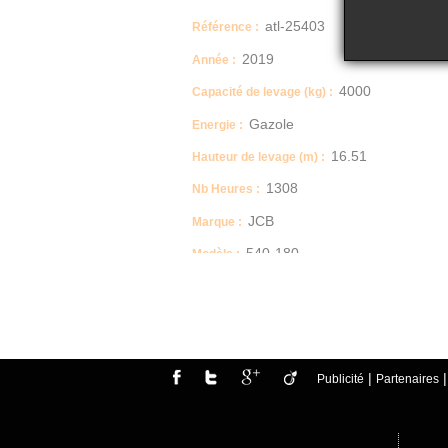
atl-25403
Référence :
2019
Année :
4000
Capacité de levage (kg) :
Gazole
Energie :
16.51
Hauteur de levage (m) :
1308
Nb Heures :
JCB
Marque :
540-180
Modèle :
11.38
Poids (T) :
|
Publicité
Partenaires
ATOUTLOC vous propose à la vente:
Chariot Télescopique occasion
Marque: JCB
Modèle : 540 - 180