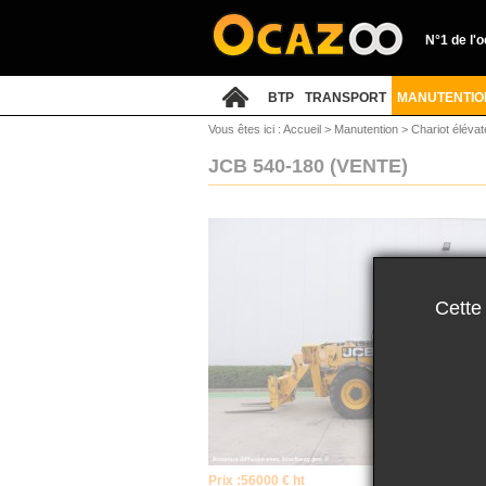
N°1 de l'
BTP
TRANSPORT
MANUTENTIO
Vous êtes ici :
Accueil
>
Manutention
>
Chariot élévat
JCB 540-180
(VENTE)
Cette
Prix :
56000 € ht