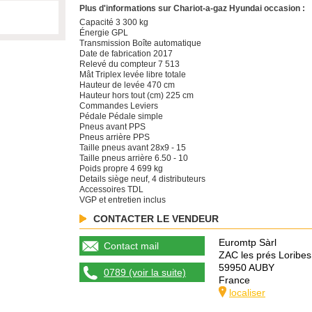
Plus d'informations sur Chariot-a-gaz Hyundai occasion :
Capacité 3 300 kg
Énergie GPL
Transmission Boîte automatique
Date de fabrication 2017
Relevé du compteur 7 513
Mât Triplex levée libre totale
Hauteur de levée 470 cm
Hauteur hors tout (cm) 225 cm
Commandes Leviers
Pédale Pédale simple
Pneus avant PPS
Pneus arrière PPS
Taille pneus avant 28x9 - 15
Taille pneus arrière 6.50 - 10
Poids propre 4 699 kg
Details siège neuf, 4 distributeurs
Accessoires TDL
VGP et entretien inclus
CONTACTER LE VENDEUR
Euromtp Sàrl
Contact mail
ZAC les prés Loribes
59950 AUBY
0789 (voir la suite)
France
localiser