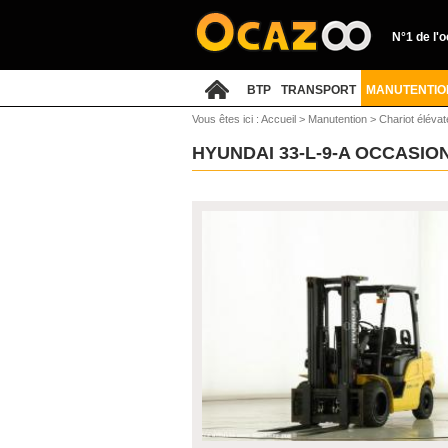
N°1 de l'
BTP
TRANSPORT
MANUTENTIO
Vous êtes ici :
Accueil
>
Manutention
>
Chariot élévat
HYUNDAI 33-L-9-A OCCASIO