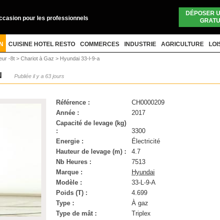
DÉPOSER 
occasion pour les professionnels
GRATU
N
CUISINE HOTEL RESTO
COMMERCES
INDUSTRIE
AGRICULTURE
LOI
eur -8t
>
Chariot à Gaz
>
Hyundai 33-l-9-a
N
Publiée il y a 63 jours
Référence :
CH0000209
Année :
2017
Capacité de levage (kg)
:
3300
Energie :
Électricité
Hauteur de levage (m) :
4.7
Nb Heures :
7513
Marque :
Hyundai
Modèle :
33-L-9-A
Poids (T) :
4.699
Type :
À gaz
Type de mât :
Triplex