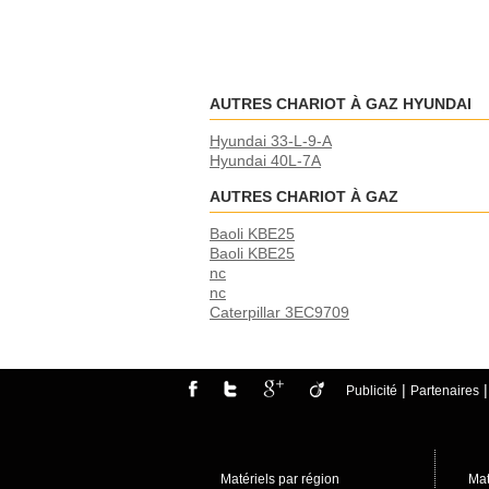
AUTRES CHARIOT À GAZ HYUNDAI
Hyundai 33-L-9-A
Hyundai 40L-7A
AUTRES CHARIOT À GAZ
Baoli KBE25
Baoli KBE25
nc
nc
Caterpillar 3EC9709
|
Publicité
Partenaires
Matériels par région
Mat