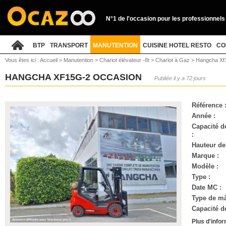
N°1 de l'occasion pour les professionnels
BTP
TRANSPORT
MANUTENTION
CUISINE HOTEL RESTO
CO
Vous êtes ici :
Accueil
>
Manutention
>
Chariot élévateur -8t
>
Chariot à Gaz
>
Hangcha Xf
HANGCHA XF15G-2 OCCASION
Publiée il y a 72 jours
Référence 
Année :
Capacité d
:
Hauteur de
Marque :
Modèle :
Type :
Date MC :
Type de mâ
Capacité de
Plus d'info