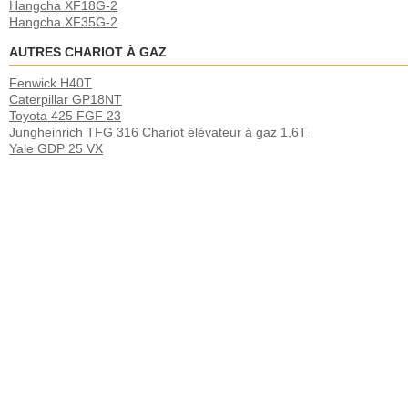
Hangcha XF18G-2
Hangcha XF35G-2
AUTRES CHARIOT À GAZ
Fenwick H40T
Caterpillar GP18NT
Toyota 425 FGF 23
Jungheinrich TFG 316 Chariot élévateur à gaz 1,6T
Yale GDP 25 VX