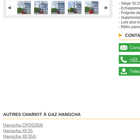
- Siège SC2
- Echappeme
- Poignée de
- Suppressi
- Lyre plus 
- Rétro pan
CONTA
Conta
+33. 
Télé
AUTRES CHARIOT À GAZ HANGCHA
Hangcha CPQD35N
Hangcha XF25
Hangcha XF35G