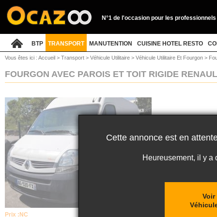
N°1 de l'occasion pour les professionnels
BTP
TRANSPORT
MANUTENTION
CUISINE HOTEL RESTO
CO
Vous êtes ici :
Accueil
>
Transport
>
Véhicule Utilitaire
>
Véhicule Utilitaire Et Fourgon
>
Fou
FOURGON AVEC PAROIS ET TOIT RIGIDE RENAU
Cette annonce est en attente
Heureusement, il y a
Voir
Véhicule
Prix :
NC