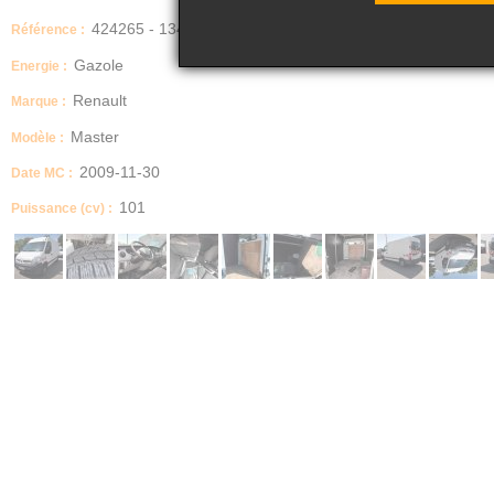
424265 - 134
Référence :
Gazole
Energie :
Renault
Marque :
Master
Modèle :
2009-11-30
Date MC :
101
Puissance (cv) :
Dimensions (Longueur, Largeur, Hauteur)
largeur : 199 longueur : 540
IMPORTANT
Non Roulant vendu en l'état
Boite manuelle / automatique
MECANIQUE
Description
Master non roulant venu en l'état.
Ne démarre plus certainement du à un problème de calculateur (à réparer ou à 
Etat carrosserie
Moyen