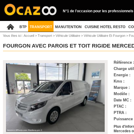
N°1 de l'occasion pour les professionnels
BTP
TRANSPORT
MANUTENTION
CUISINE HOTEL RESTO
CO
Vous êtes ici :
Accueil
>
Transport
>
Véhicule Utilitaire
>
Véhicule Utilitaire Et Fourgon
>
Fou
FOURGON AVEC PAROIS ET TOIT RIGIDE MERCE
Référence 
Charge util
Energie :
Kms :
Marque :
Modèle :
Date MC :
PTAC :
PTRA :
Puissance (
Plus d'infor
Mercedes o