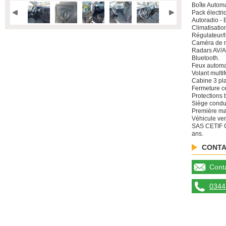
Boîte Automa
Pack électri
Autoradio - 
Climatisatio
Régulateur/l
Caméra de r
Radars AV/A
Bluetooth.
Feux automa
Volant multif
Cabine 3 pl
Fermeture ce
Protections
Siège conduc
Première ma
Véhicule ven
SAS CETIF C
ans.
CONTA
Conta
0344 