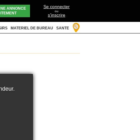
Se connecter
UNE ANNONCE
ou
ITEMENT
s'inscrire
SIRS
MATERIEL DE BUREAU
SANTE
ndeur.