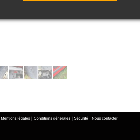
|
|
|
|
Mentions légales
Conditions générales
Sécurité
Nous contacter
ique « documents ».
gés