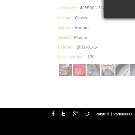
428590 - 314
Référence :
Gazole
Energie :
Renault
Marque :
Master
Modèle :
2011-01-14
Date MC :
120
Puissance (cv) :
Dimensions (Longueur, Largeur, Hauteur)
largeur : 199 longueur : 590
Boite manuelle / automatique
MECANIQUE
Description
Véhicule roulant
|
Publicité
Partenaires
Moteur tournant
Un rapport d'inventaire est fourni dans la rubr
Etat carrosserie
L'état moyen avec un des panneaux endomma
Etat intérieur