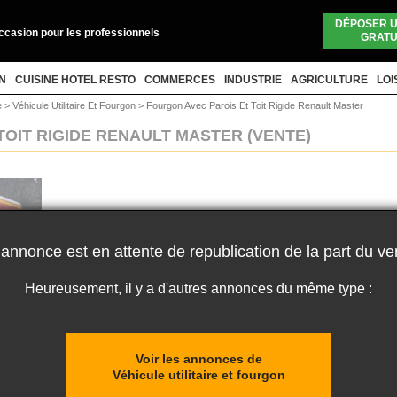
DÉPOSER 
occasion pour les professionnels
GRATU
N
CUISINE HOTEL RESTO
COMMERCES
INDUSTRIE
AGRICULTURE
LOI
re
>
Véhicule Utilitaire Et Fourgon
>
Fourgon Avec Parois Et Toit Rigide Renault Master
TOIT RIGIDE RENAULT MASTER
(VENTE)
 annonce est en attente de republication de la part du ve
Heureusement, il y a d'autres annonces du même type :
Voir les annonces de
Véhicule utilitaire et fourgon