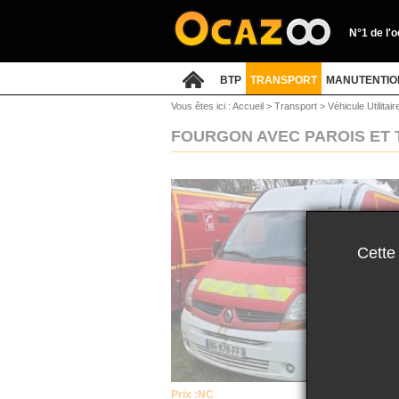
N°1 de l'
BTP
TRANSPORT
MANUTENTIO
Vous êtes ici :
Accueil
>
Transport
>
Véhicule Utilitai
FOURGON AVEC PAROIS ET 
Cette
Prix :
NC