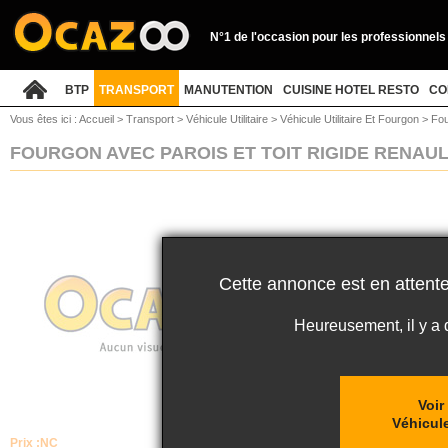
N°1 de l'occasion pour les professionnels
BTP
TRANSPORT
MANUTENTION
CUISINE HOTEL RESTO
CO
Vous êtes ici :
Accueil
>
Transport
>
Véhicule Utilitaire
>
Véhicule Utilitaire Et Fourgon
>
Fou
FOURGON AVEC PAROIS ET TOIT RIGIDE RENA
Cette annonce est en attente
Heureusement, il y a
Voir
Véhicule
Prix :
NC