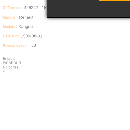
429242 - 15
Référence :
Renault
Marque :
Kangoo
Modèle :
1999-08-01
Date MC :
58
Puissance (cv) :
Energie
BICARBUR
Nb portes
4
Boite manuelle / automatique
MECANIQUE
Description
KANGOO BI CARBURATION ESSENCE + GPL
Transmission
AVANT