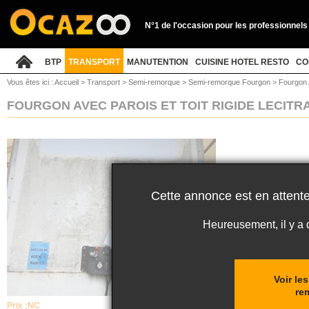
N°1 de l'occasion pour les professionnels
BTP
TRANSPORT
MANUTENTION
CUISINE HOTEL RESTO
CO
Vous êtes ici :
Accueil
>
Transport
>
Semi-remorque
>
Semi-remorque Fourgon
>
Fourgon A
FOURGON AVEC PAROIS ET TOIT RIGIDE LECIT
Cette annonce est en attente
Heureusement, il y a
Voir le
re
Prix :
NC