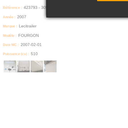
423793 - 309
Référence :
2007
Année :
Lecitrailer
Marque :
FOURGON
Modèle :
2007-02-01
Date MC :
510
Puissance (cv) :
Description
Semi en bon état général
CT à jour en PJ
Etat des pneus
25%
Nombre d'essieux et/ou Type d'essieux
2
Taille des pneumatiques
385/65 R 22.5
PV / PTAC / PTRA
18T