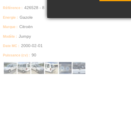
426528 - 8
Référence :
Gazole
Energie :
Citroën
Marque :
Jumpy
Modèle :
2000-02-01
Date MC :
90
Puissance (cv) :
Dimensions (Longueur, Largeur, Hauteur)
hauteur : 193 largeur : 181 longueur : 444
IMPORTANT
VENDU EN L'ETAT
Nb portes
4
Boite manuelle / automatique
MECANIQUE
Description
Véhicule roulant
Moteur tournant