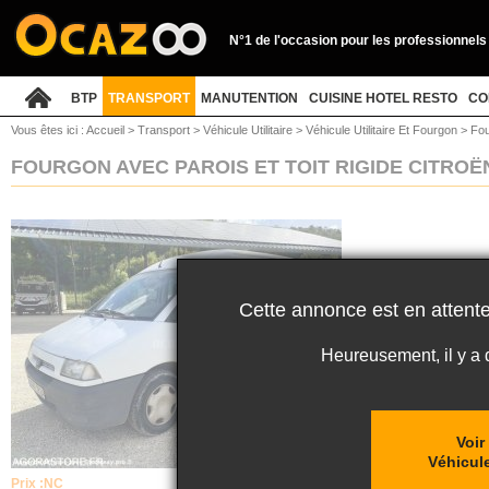
N°1 de l'occasion pour les professionnels
BTP
TRANSPORT
MANUTENTION
CUISINE HOTEL RESTO
CO
Vous êtes ici :
Accueil
>
Transport
>
Véhicule Utilitaire
>
Véhicule Utilitaire Et Fourgon
>
Fou
FOURGON AVEC PAROIS ET TOIT RIGIDE CITRO
Cette annonce est en attente
Heureusement, il y a
Voir
Véhicule
Prix :
NC