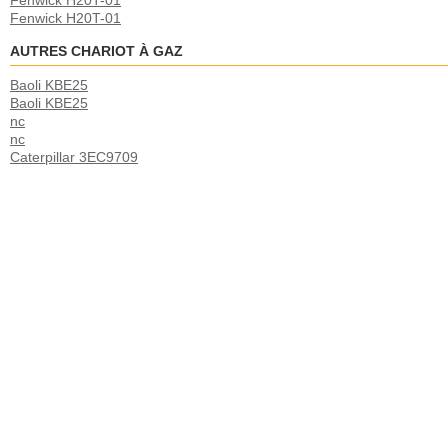
Fenwick H20T-01
Fenwick H20T-01
AUTRES CHARIOT À GAZ
Baoli KBE25
Baoli KBE25
nc
nc
Caterpillar 3EC9709