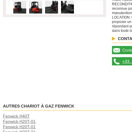
RECONDITIO
reconnue po
manutention
LOCATION: C
proposer un
répondant au
dans toute l
CONTA
Conta
+33. 
AUTRES CHARIOT À GAZ FENWICK
Fenwick H40T
Fenwick H20T-01
Fenwick H20T-01