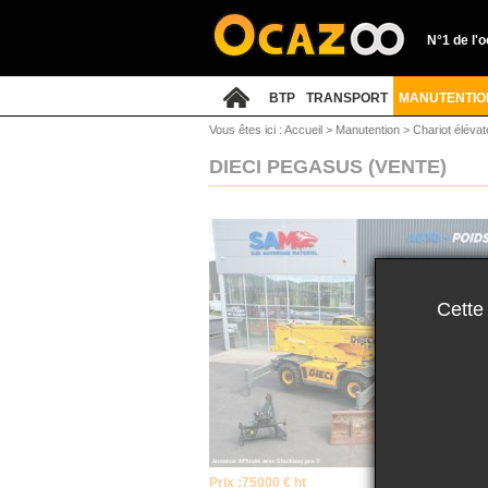
N°1 de l'
BTP
TRANSPORT
MANUTENTIO
Vous êtes ici :
Accueil
>
Manutention
>
Chariot élévat
DIECI PEGASUS
(VENTE)
Cette
Prix :
75000 € ht