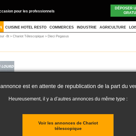
DÉPOSER 
occasion pour les professionnels
GRATU
N
CUISINE HOTEL RESTO
COMMERCES
INDUSTRIE
AGRICULTURE
LOI
eur -8t
>
Chariot Télescopique
>
Dieci Pegasus
 annonce est en attente de republication de la part du ve
Heureusement, il y a d'autres annonces du même type :
Voir les annonces de Chariot
télescopique