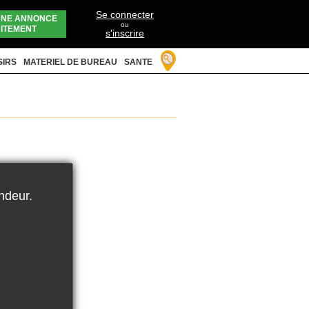
Se connecter
UNE ANNONCE
ou
ITEMENT
s'inscrire
SIRS
MATERIEL DE BUREAU
SANTE
ndeur.