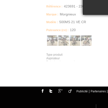
423691 - 2307
Référence :
Morgnieux
Marque :
500MS 21 VE CR
Modèle :
120
Puissance (cv) :
Type produit
Aspirateur
Date de mise en service
2017
Etat général
Machine en état de fonctionnement / corps de 
IMPORTANT
Vendu en l'état
|
Publicité
Partenaires