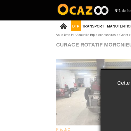
N°1 de l'
BTP
TRANSPORT
MANUTENTIO
Vous êtes ici :
Accueil
>
Btp
>
Accessoires
>
Godet
CURAGE ROTATIF MORGNIEU
Cette
Prix :
NC