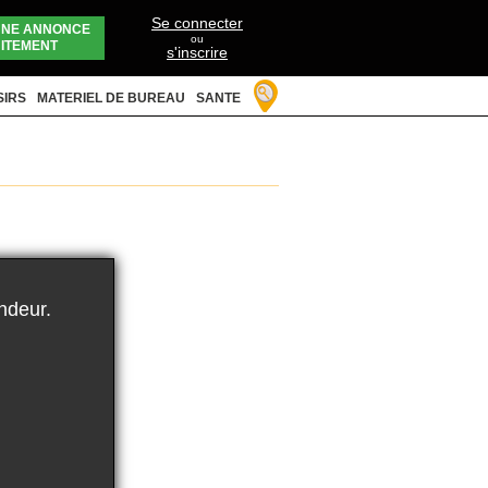
Se connecter
UNE ANNONCE
ou
ITEMENT
s'inscrire
SIRS
MATERIEL DE BUREAU
SANTE
ndeur.