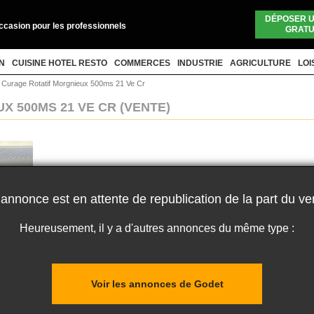
DÉPOSER 
occasion pour les professionnels
GRATU
N
CUISINE HOTEL RESTO
COMMERCES
INDUSTRIE
AGRICULTURE
LOI
>
Curage Rotatif Morgnieux 500ms 21 Ve Cr
X 500MS 21 VE CR
(VENTE)
 annonce est en attente de republication de la part du ve
Heureusement, il y a d'autres annonces du même type :
Voir les annonces de Godet