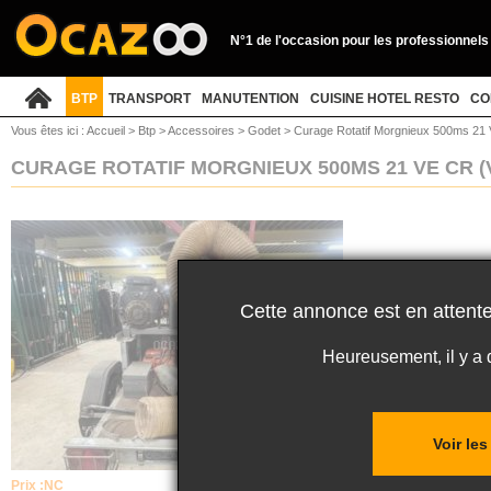
N°1 de l'occasion pour les professionnels
BTP
TRANSPORT
MANUTENTION
CUISINE HOTEL RESTO
CO
Vous êtes ici :
Accueil
>
Btp
>
Accessoires
>
Godet
>
Curage Rotatif Morgnieux 500ms 21 
CURAGE ROTATIF MORGNIEUX 500MS 21 VE CR
(
Cette annonce est en attente
Heureusement, il y a
Voir le
Prix :
NC