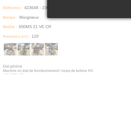
423648 - 2305
Référence :
Morgnieux
Marque :
500MS 21 VE CR
Modèle :
120
Puissance (cv) :
Etat général
Machine en état de fonctionnement / corps de turbine HS
IMPORTANT
Vendu en l'état
Date de mise en service
2018
Type produit
Aspirateur