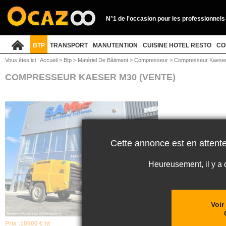
N°1 de l'occasion pour les professionnels
BTP
TRANSPORT
MANUTENTION
CUISINE HOTEL RESTO
CO
Vous êtes ici :
Accueil
>
Btp
>
Matériel De Bâtiment
>
Compresseur
>
Compresseur Kaese
COMPRESSEUR KAESER M30
(VENTE)
Cette annonce est en attente
Heureusement, il y a
Voir
Prix :
10500 € ht