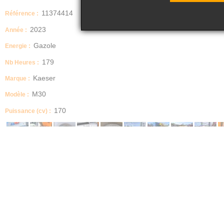
11374414
Référence :
2023
Année :
Gazole
Energie :
179
Nb Heures :
Kaeser
Marque :
M30
Modèle :
170
Puissance (cv) :
Compresseur KAESER
Année : 2023
Nombre d’heures : 179 heures au compteur
Kaeser M30 PE
3000L
Moteur Kubota Turbo Diesel
Pneus 145/80R13
Timon démontable
Masse : 575 KG