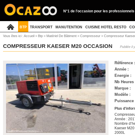
N°1 de l'occasion pour les professionnels
BTP
TRANSPORT
MANUTENTION
CUISINE HOTEL RESTO
CO
Vous êtes ici :
Accueil
>
Btp
>
Matériel De Bâtiment
>
Compresseur
>
Compresseur Kaese
COMPRESSEUR KAESER M20 OCCASION
Publiée il 
Référence 
Année :
Energie :
Nb Heures 
Marque :
Modèle :
Puissance (
Plus d'info
Compresse
Année : 201
Nombre d’he
Kaeser M20
2000L