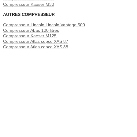
Compresseur Kaeser M30
AUTRES COMPRESSEUR
Compresseur Lincoln Lincoln Vantage 500
Compresseur Abac 100 litres
Compresseur Kaeser M125
Compresseur Atlas copco XAS 87
Compresseur Atlas copco XAS 88