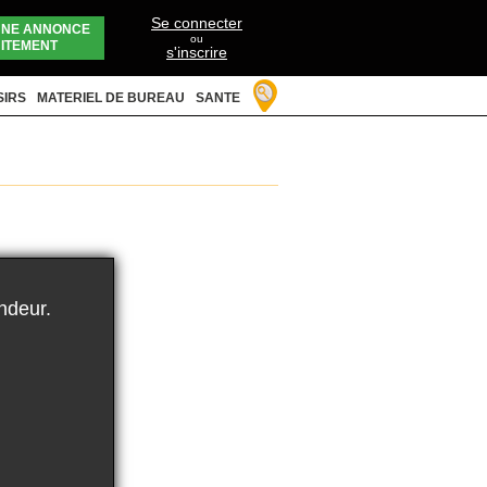
Se connecter
UNE ANNONCE
ou
ITEMENT
s'inscrire
SIRS
MATERIEL DE BUREAU
SANTE
ndeur.