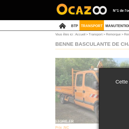
N°1 de l'
BTP
TRANSPORT
MANUTENTIO
Vous êtes ici :
Accueil
>
Transport
>
Remorque
>
Re
BENNE BASCULANTE DE CH
Cette
Prix :
NC