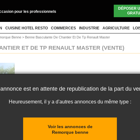
DÉPOSER 
occasion pour les professionnels
GRATU
N
CUISINE HOTEL RESTO
COMMERCES
INDUSTRIE
AGRICULTURE
LOI
morque Benne
>
Benne Basculante De Chantier Et De Tp Renault Master
ANTIER ET DE TP RENAULT MASTER
(VENTE)
 annonce est en attente de republication de la part du ve
Heureusement, il y a d'autres annonces du même type :
Voir les annonces de
Remorque benne