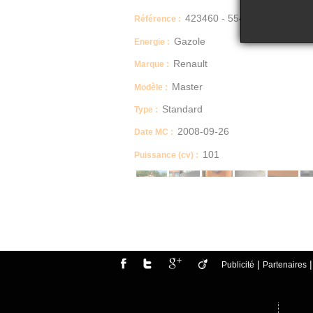
423460 - 554
Référence :
Gazole
Energie :
Renault
Marque :
Master
Modèle :
Standard
Type :
2008-09-26
Date MC :
101
Puissance (cv) :
Dimensions (Longueur, Largeur, Hauteur)
largeur : 199 longueur : 587
IMPORTANT
VENDU EN L'ETAT PREVOIR PLATEAU POU
|
Publicité
Partenaires
Boite manuelle / automatique
MECANIQUE
Description
Véhicule roulant
Moteur tournant